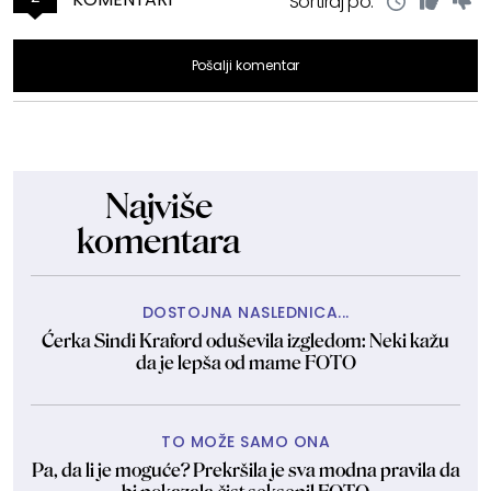
Sortiraj po:
Pošalji komentar
Najviše
komentara
DOSTOJNA NASLEDNICA...
Ćerka Sindi Kraford oduševila izgledom: Neki kažu
da je lepša od mame FOTO
TO MOŽE SAMO ONA
Pa, da li je moguće? Prekršila je sva modna pravila da