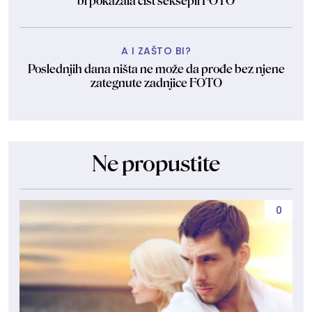
bi pokazala čist seksepil FOTO
A I ZAŠTO BI?
Poslednjih dana ništa ne može da prođe bez njene
zategnute zadnjice FOTO
Ne propustite
0