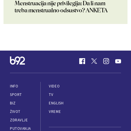
Menstruacija nije privilegija: Da li nam
treba menstrualno odsustvo? ANKETA
INFO
VIDEO
SPORT
TV
BIZ
ENGLISH
ŽIVOT
VREME
ZDRAVLJE
PUTOVANJA