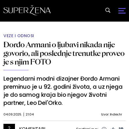
VEZE I ODNOSI
Đorđo Armani o ljubavi nikada nije
govorio, ali poslednje trenutke proveo
je s njim FOTO
Legendarni modni dizajner Đorđo Armani
preminuo je u 92. godini života, a uz njega
je do samog kraja bio njegov životni
partner, Leo Del'Orko.
04.09.2025.
21:04
Izvor: Index.hr
2
KOMENTARI