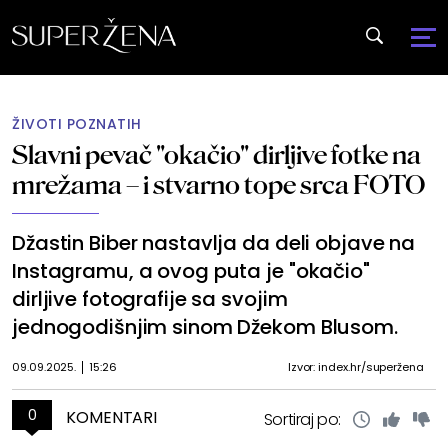
ŽIVOTI POZNATIH
Slavni pevač "okačio" dirljive fotke na
mrežama – i stvarno tope srca FOTO
Džastin Biber nastavlja da deli objave na
Instagramu, a ovog puta je "okačio"
dirljive fotografije sa svojim
jednogodišnjim sinom Džekom Blusom.
09.09.2025.
15:26
Izvor: index.hr/superžena
0
KOMENTARI
Sortiraj po: