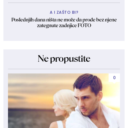
A I ZAŠTO BI?
Poslednjih dana ništa ne može da prođe bez njene
zategnute zadnjice FOTO
Ne propustite
0