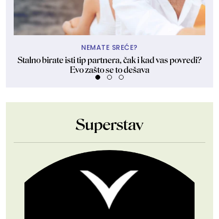
NEMATE SREĆE?
Stalno birate isti tip partnera, čak i kad vas povredi?
Evo zašto se to dešava
Superstav