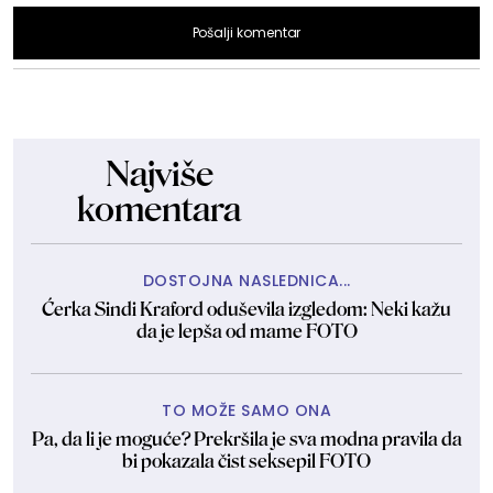
Pošalji komentar
Najviše
komentara
DOSTOJNA NASLEDNICA...
Ćerka Sindi Kraford oduševila izgledom: Neki kažu
da je lepša od mame FOTO
TO MOŽE SAMO ONA
Pa, da li je moguće? Prekršila je sva modna pravila da
bi pokazala čist seksepil FOTO