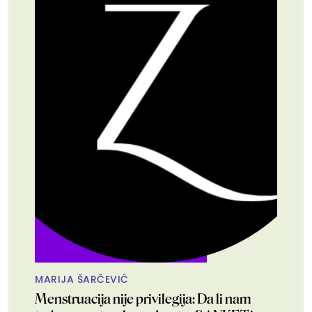
MARIJA ŠARČEVIĆ
Menstruacija nije privilegija: Da li nam