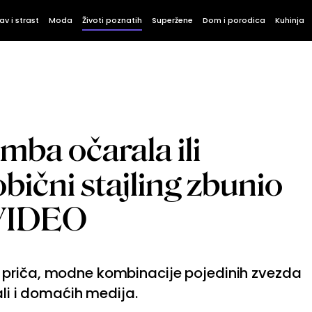
av i strast
Moda
Životi poznatih
Superžene
Dom i porodica
Kuhinja
omba očarala ili
bični stajling zbunio
VIDEO
 priča, modne kombinacije pojedinih zvezda
ali i domaćih medija.