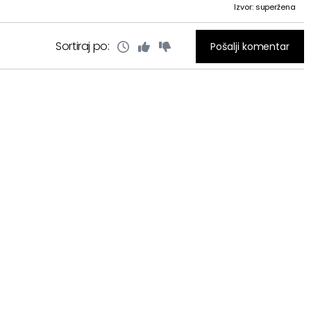
Izvor: superžena
Sortiraj po:
Pošalji komentar