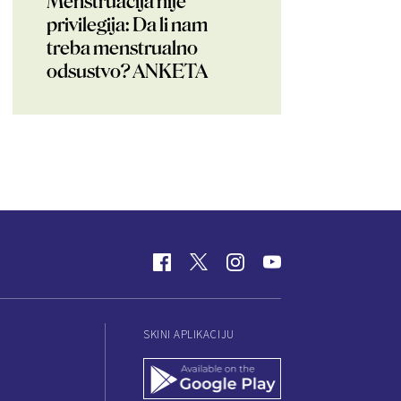
Menstruacija nije
privilegija: Da li nam
treba menstrualno
odsustvo? ANKETA
SKINI APLIKACIJU