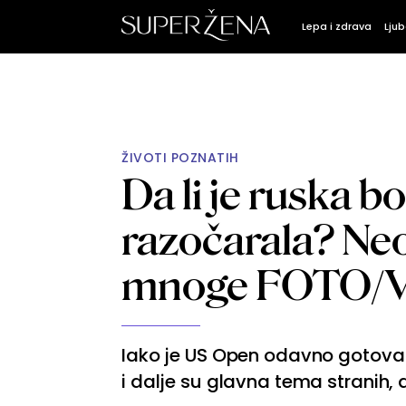
Lepa i zdrava
Ljub
ŽIVOTI POZNATIH
Da li je ruska b
razočarala? Neo
mnoge FOTO/
Iako je US Open odavno gotova
i dalje su glavna tema stranih, 