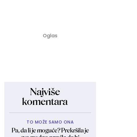
Najviše
komentara
TO MOŽE SAMO ONA
Pa, da li je moguće? Prekršila je