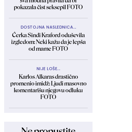
sva modna pravila da bi
pokazala čist seksepil FOTO
DOSTOJNA NASLEDNICA...
Ćerka Sindi Kraford oduševila
izgledom: Neki kažu da je lepša
od mame FOTO
NIJE LOŠE...
Karlos Alkaras drastično
promenio imidž: Ljudi masovno
komentarišu njegovu odluku
FOTO
Ne propustite