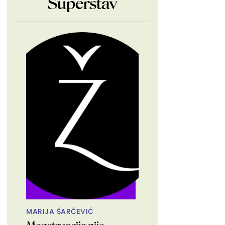
Superstav
MARIJA ŠARČEVIĆ