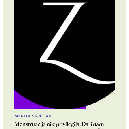
MARIJA ŠARČEVIĆ
Menstruacija nije privilegija: Da li nam