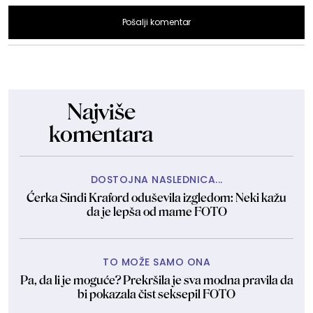
Pošalji komentar
Najviše
komentara
DOSTOJNA NASLEDNICA...
Ćerka Sindi Kraford oduševila izgledom: Neki kažu
da je lepša od mame FOTO
TO MOŽE SAMO ONA
Pa, da li je moguće? Prekršila je sva modna pravila da
bi pokazala čist seksepil FOTO