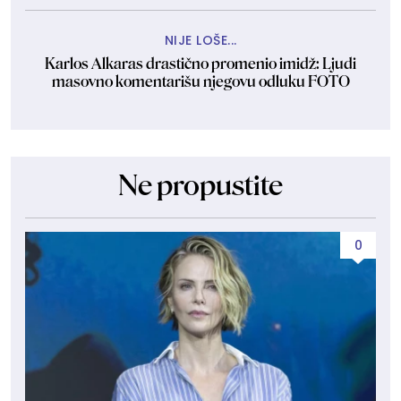
NIJE LOŠE...
Karlos Alkaras drastično promenio imidž: Ljudi
masovno komentarišu njegovu odluku FOTO
Ne propustite
0