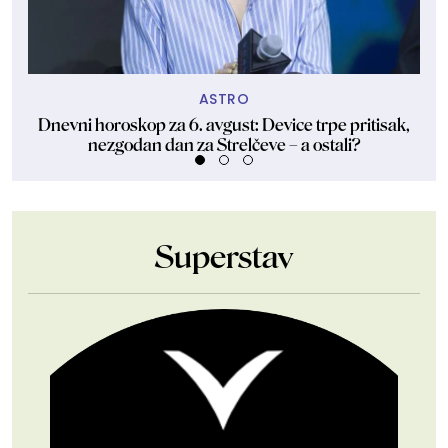
ASTRO
Dnevni horoskop za 6. avgust: Device trpe pritisak,
Sa
nezgodan dan za Strelčeve – a ostali?
Superstav