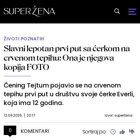
ŽIVOTI POZNATIH
Slavni lepotan prvi put sa ćerkom na
crvenom tepihu: Ona je njegova
kopija FOTO
Čening Tejtum pojavio se na crvenom
tepihu prvi put u društvu svoje ćerke Everli,
koja ima 12 godina.
12.09.2025.
20:17
Izvor: superžena
0
KOMENTARI
Sortiraj po: