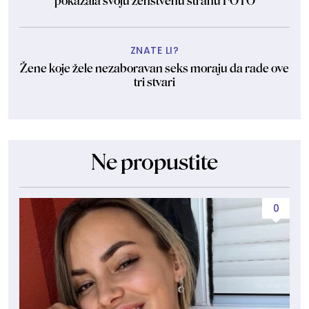
pokazala svoju ženstvenu stranu FOTO
ZNATE LI?
Žene koje žele nezaboravan seks moraju da rade ove
tri stvari
Ne propustite
0