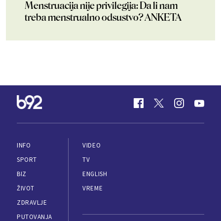
Menstruacija nije privilegija: Da li nam
treba menstrualno odsustvo? ANKETA
INFO
VIDEO
SPORT
TV
BIZ
ENGLISH
ŽIVOT
VREME
ZDRAVLJE
PUTOVANJA