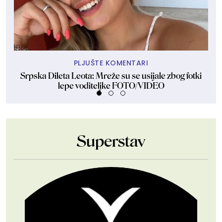
PLJUŠTE KOMENTARI
Srpska Dileta Leota: Mreže su se usijale zbog fotki
Sk
lepe voditeljke FOTO/VIDEO
Superstav