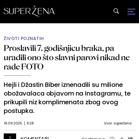
ŽIVOTI POZNATIH
Proslavili 7. godišnjicu braka, pa
uradili ono što slavni parovi nikad ne
rade FOTO
Hejli i Džastin Biber iznenadili su milione
obožavalaca objavom na Instagramu, te
prikupili niz komplimenata zbog ovog
postupka.
16.09.2025.
9:28
Izvor: superžena
1
KOMENTARI