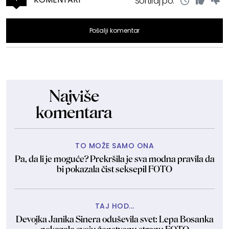
Sortiraj po:
Pošalji komentar
Najviše
komentara
TO MOŽE SAMO ONA
Pa, da li je moguće? Prekršila je sva modna pravila da
bi pokazala čist seksepil FOTO
TAJ HOD...
Devojka Janika Sinera oduševila svet: Lepa Bosanka