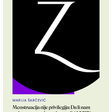
MARIJA ŠARČEVIĆ
Menstruacija nije privilegija: Da li nam