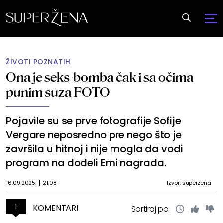
ŽIVOTI POZNATIH
Ona je seks-bomba čak i sa očima
punim suza FOTO
Pojavile su se prve fotografije Sofije
Vergare neposredno pre nego što je
završila u hitnoj i nije mogla da vodi
program na dodeli Emi nagrada.
16.09.2025.
21:08
Izvor: superžena
1
KOMENTARI
Sortiraj po: