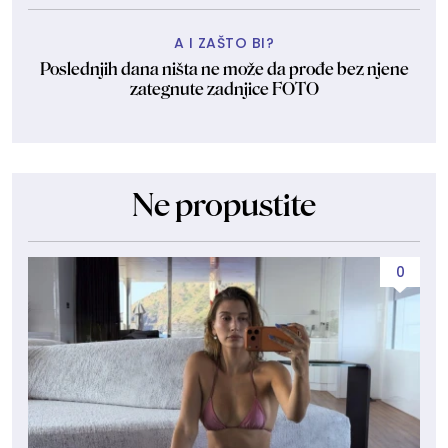
A I ZAŠTO BI?
Poslednjih dana ništa ne može da prođe bez njene
zategnute zadnjice FOTO
Ne propustite
0