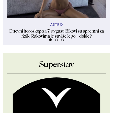
ASTRO
Dnevni horoskop za 7. avgust: Bikovi su spremni za
O
rizik, Rakovima je suviše lepo – dokle?
Superstav