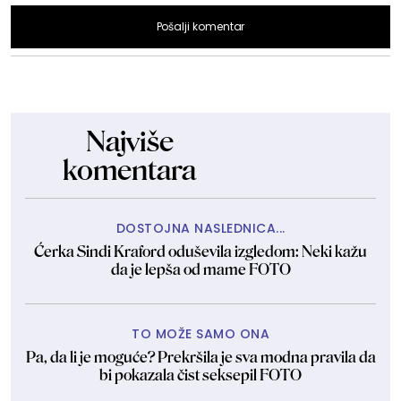
Pošalji komentar
Najviše
komentara
DOSTOJNA NASLEDNICA...
Ćerka Sindi Kraford oduševila izgledom: Neki kažu
da je lepša od mame FOTO
TO MOŽE SAMO ONA
Pa, da li je moguće? Prekršila je sva modna pravila da
bi pokazala čist seksepil FOTO