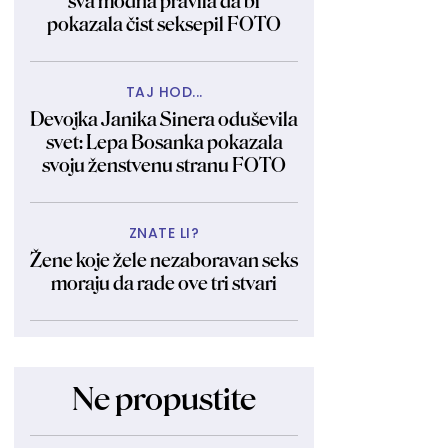
sva modna pravila da bi
pokazala čist seksepil FOTO
TAJ HOD...
Devojka Janika Sinera oduševila
svet: Lepa Bosanka pokazala
svoju ženstvenu stranu FOTO
ZNATE LI?
Žene koje žele nezaboravan seks
moraju da rade ove tri stvari
Ne propustite