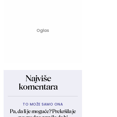
Najviše
komentara
TO MOŽE SAMO ONA
Pa, da li je moguće? Prekršila je