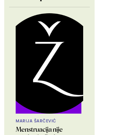
MARIJA ŠARČEVIĆ
Menstruacija nije