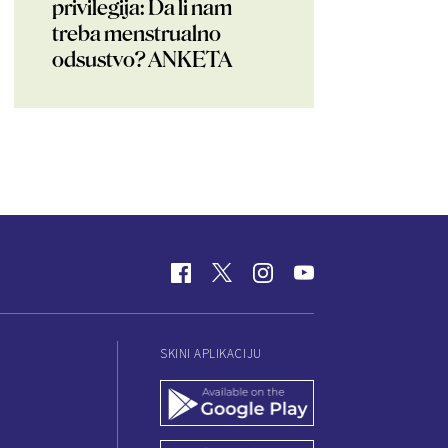
privilegija: Da li nam
treba menstrualno
odsustvo? ANKETA
SKINI APLIKACIJU