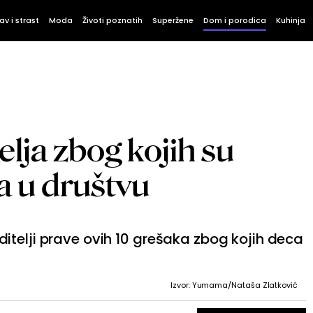
av i strast
Moda
Životi poznatih
Superžene
Dom i porodica
Kuhinja
elja zbog kojih su
 u društvu
telji prave ovih 10 grešaka zbog kojih deca
Izvor: Yumama/Nataša Zlatković