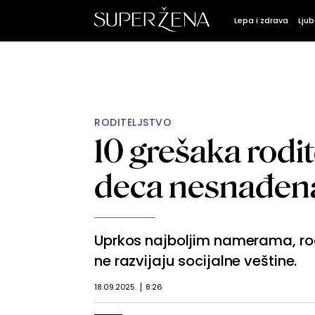
Lepa i zdrava
Ljub
RODITELJSTVO
10 grešaka rodit
deca nesnađena
Uprkos najboljim namerama, rodi
ne razvijaju socijalne veštine.
18.09.2025.
8:26