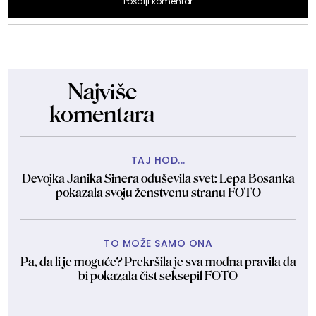
Pošalji komentar
Najviše
komentara
TAJ HOD...
Devojka Janika Sinera oduševila svet: Lepa Bosanka
pokazala svoju ženstvenu stranu FOTO
TO MOŽE SAMO ONA
Pa, da li je moguće? Prekršila je sva modna pravila da
bi pokazala čist seksepil FOTO