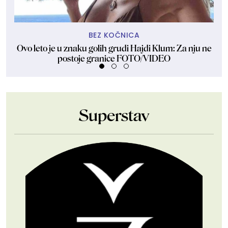
BEZ KOČNICA
Ovo leto je u znaku golih grudi Hajdi Klum: Za nju ne
Dže
postoje granice FOTO/VIDEO
Superstav