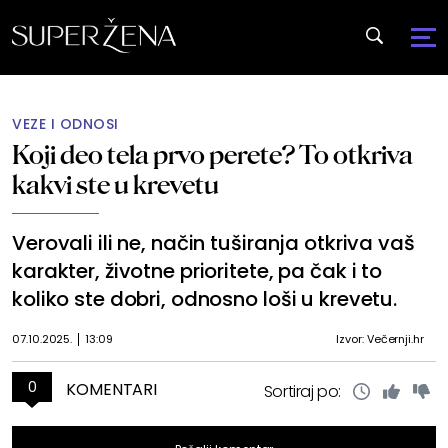
VEZE I ODNOSI
Koji deo tela prvo perete? To otkriva
kakvi ste u krevetu
Verovali ili ne, način tuširanja otkriva vaš
karakter, životne prioritete, pa čak i to
koliko ste dobri, odnosno loši u krevetu.
07.10.2025.
13:09
Izvor: Večernji.hr
0
KOMENTARI
Sortiraj po: