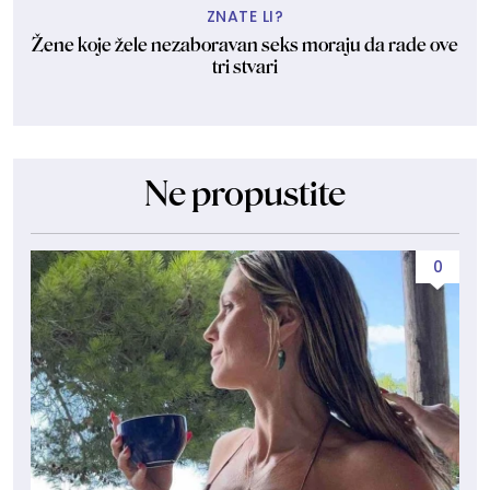
ZNATE LI?
Žene koje žele nezaboravan seks moraju da rade ove
tri stvari
Ne propustite
0