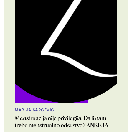
MARIJA ŠARČEVIĆ
Menstruacija nije privilegija: Da li nam
treba menstrualno odsustvo? ANKETA