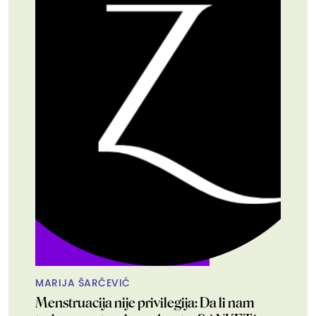
MARIJA ŠARČEVIĆ
Menstruacija nije privilegija: Da li nam