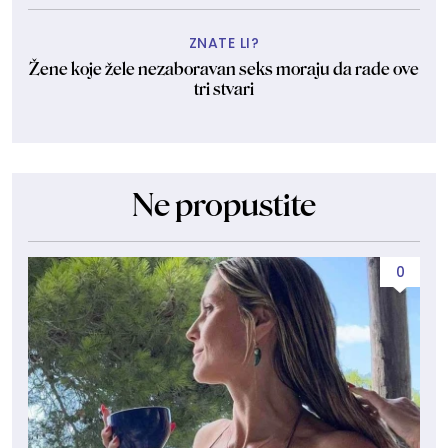
ZNATE LI?
Žene koje žele nezaboravan seks moraju da rade ove
tri stvari
Ne propustite
0