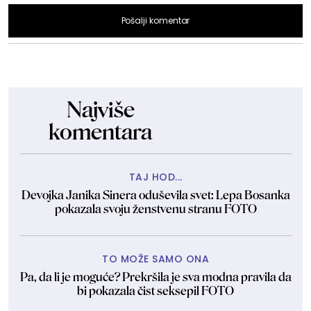
Pošalji komentar
Najviše
komentara
TAJ HOD...
Devojka Janika Sinera oduševila svet: Lepa Bosanka
pokazala svoju ženstvenu stranu FOTO
TO MOŽE SAMO ONA
Pa, da li je moguće? Prekršila je sva modna pravila da
bi pokazala čist seksepil FOTO