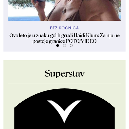
BEZ KOČNICA
Ovo leto je u znaku golih grudi Hajdi Klum: Za nju ne
Sk
postoje granice FOTO/VIDEO
Superstav