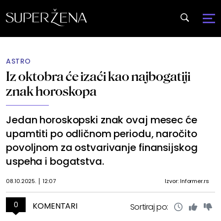
ASTRO
Iz oktobra će izaći kao najbogatiji
znak horoskopa
Jedan horoskopski znak ovaj mesec će
upamtiti po odličnom periodu, naročito
povoljnom za ostvarivanje finansijskog
uspeha i bogatstva.
08.10.2025.
12:07
Izvor: Informer.rs
0
KOMENTARI
Sortiraj po: