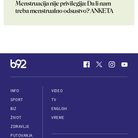
Menstruacija nije privilegija: Da li nam
treba menstrualno odsustvo? ANKETA
INFO
VIDEO
SPORT
TV
BIZ
ENGLISH
ŽIVOT
VREME
ZDRAVLJE
PUTOVANJA