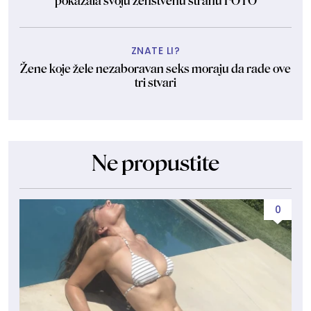
pokazala svoju ženstvenu stranu FOTO
ZNATE LI?
Žene koje žele nezaboravan seks moraju da rade ove
tri stvari
Ne propustite
0