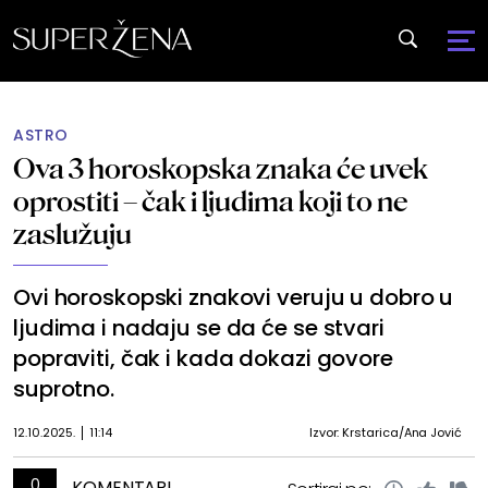
ASTRO
Ova 3 horoskopska znaka će uvek
oprostiti – čak i ljudima koji to ne
zaslužuju
Ovi horoskopski znakovi veruju u dobro u
ljudima i nadaju se da će se stvari
popraviti, čak i kada dokazi govore
suprotno.
12.10.2025.
11:14
Izvor: Krstarica/Ana Jović
0
KOMENTARI