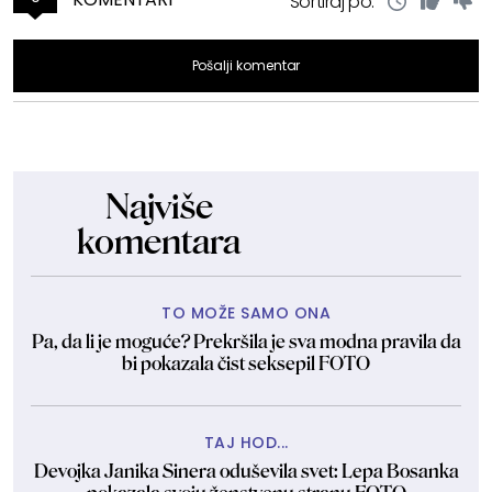
Sortiraj po:
Pošalji komentar
Najviše
komentara
TO MOŽE SAMO ONA
Pa, da li je moguće? Prekršila je sva modna pravila da
bi pokazala čist seksepil FOTO
TAJ HOD...
Devojka Janika Sinera oduševila svet: Lepa Bosanka