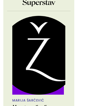
Superstav
MARIJA ŠARČEVIĆ