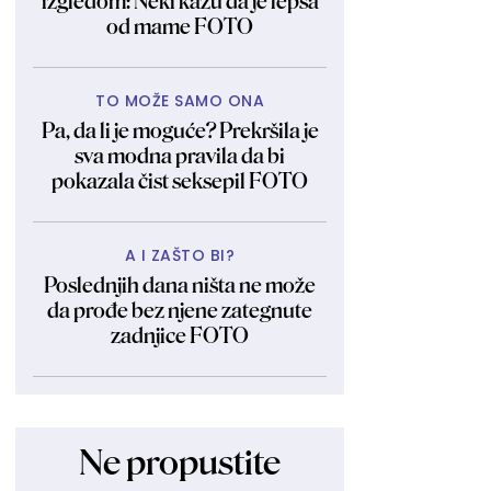
izgledom: Neki kažu da je lepša
od mame FOTO
TO MOŽE SAMO ONA
Pa, da li je moguće? Prekršila je
sva modna pravila da bi
pokazala čist seksepil FOTO
A I ZAŠTO BI?
Poslednjih dana ništa ne može
da prođe bez njene zategnute
zadnjice FOTO
Ne propustite