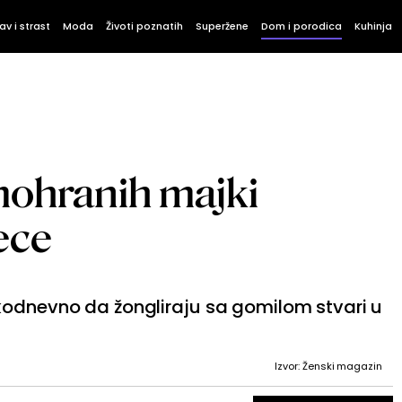
av i strast
Moda
Životi poznatih
Superžene
Dom i porodica
Kuhinja
mohranih majki
ece
kodnevno da žongliraju sa gomilom stvari u
Izvor: Ženski magazin