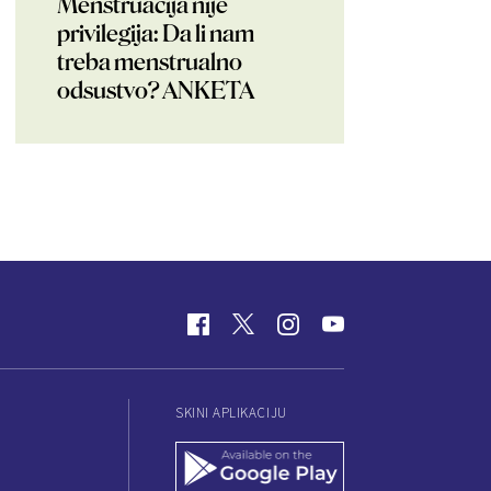
Menstruacija nije
privilegija: Da li nam
treba menstrualno
odsustvo? ANKETA
SKINI APLIKACIJU