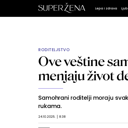
Lepa i zdrava
Ljub
RODITELJSTVO
Ove veštine sa
menjaju život d
Samohrani roditelji moraju sva
rukama.
24.10.2025.
8:38