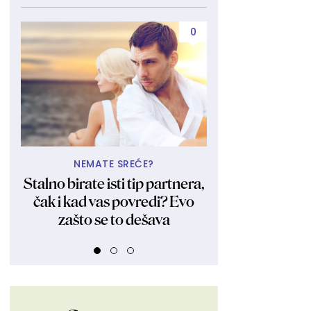
0
NEMATE SREĆE?
A TU JE 
Stalno birate isti tip partnera,
Bila i ostala 
čak i kad vas povredi? Evo
Kraljica obl
zašto se to dešava
fotkama zagol
FOT