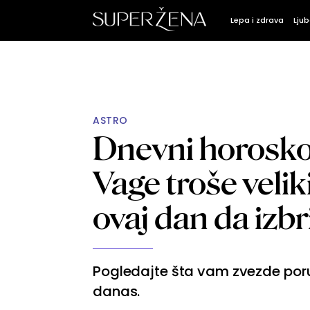
Lepa i zdrava
Ljub
ASTRO
Dnevni horosko
Vage troše velik
ovaj dan da izbr
Pogledajte šta vam zvezde poruč
danas.