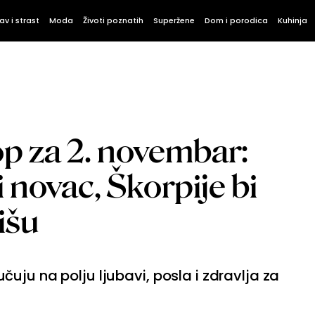
av i strast
Moda
Životi poznatih
Superžene
Dom i porodica
Kuhinja
p za 2. novembar:
i novac, Škorpije bi
išu
uju na polju ljubavi, posla i zdravlja za