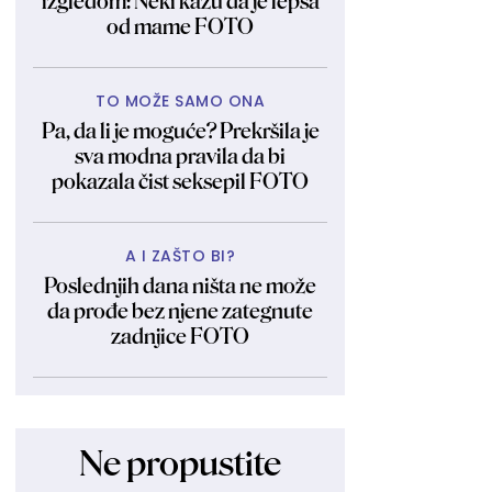
izgledom: Neki kažu da je lepša
od mame FOTO
TO MOŽE SAMO ONA
Pa, da li je moguće? Prekršila je
sva modna pravila da bi
pokazala čist seksepil FOTO
A I ZAŠTO BI?
Poslednjih dana ništa ne može
da prođe bez njene zategnute
zadnjice FOTO
Ne propustite