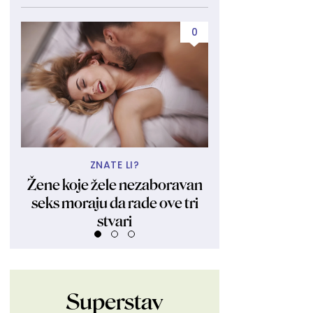
0
ZNATE LI?
UBIJA KAKO
Žene koje žele nezaboravan
Obukla nikad kr
seks moraju da rade ove tri
fanovima pokaza
stvari
Ljudi su ostali 
Superstav