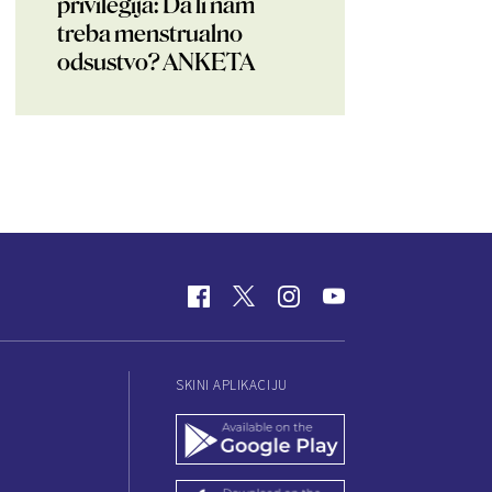
privilegija: Da li nam
treba menstrualno
odsustvo? ANKETA
SKINI APLIKACIJU