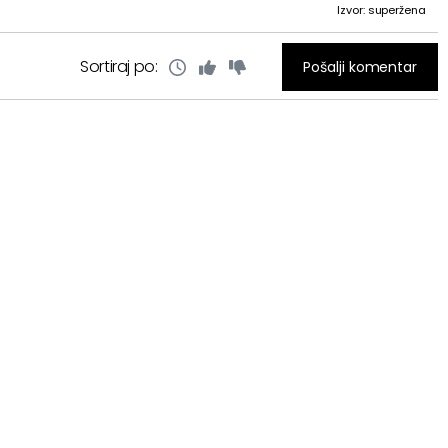
Izvor: superžena
Sortiraj po:
Pošalji komentar