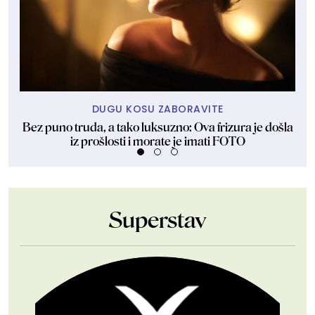
DUGU KOSU ZABORAVITE
Bez puno truda, a tako luksuzno: Ova frizura je došla
Zaš
iz prošlosti i morate je imati FOTO
Superstav