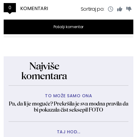
0
KOMENTARI
Sortiraj po:
Pošalji komentar
Najviše
komentara
TO MOŽE SAMO ONA
Pa, da li je moguće? Prekršila je sva modna pravila da
bi pokazala čist seksepil FOTO
TAJ HOD...