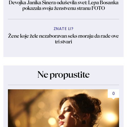
Devojka Janika Sinera oduševila svet: Lepa Bosanka
pokazala svoju ženstvenu stranu FOTO
ZNATE LI?
Žene koje žele nezaboravan seks moraju da rade ove
tri stvari
Ne propustite
0