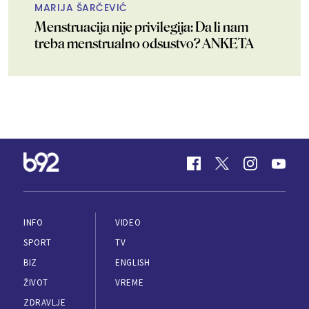
MARIJA ŠARČEVIĆ
Menstruacija nije privilegija: Da li nam
treba menstrualno odsustvo? ANKETA
INFO
VIDEO
SPORT
TV
BIZ
ENGLISH
ŽIVOT
VREME
ZDRAVLJE