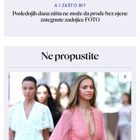
A I ZAŠTO BI?
Poslednjih dana ništa ne može da prođe bez njene
zategnute zadnjice FOTO
Ne propustite
0