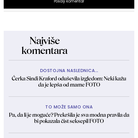
Pošalji komentar
Najviše
komentara
DOSTOJNA NASLEDNICA...
Ćerka Sindi Kraford oduševila izgledom: Neki kažu
da je lepša od mame FOTO
TO MOŽE SAMO ONA
Pa, da li je moguće? Prekršila je sva modna pravila da
bi pokazala čist seksepil FOTO