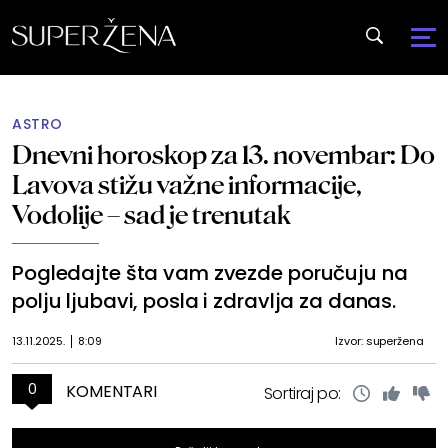
ASTRO
Dnevni horoskop za 13. novembar: Do
Lavova stižu važne informacije,
Vodolije – sad je trenutak
Pogledajte šta vam zvezde poručuju na
polju ljubavi, posla i zdravlja za danas.
13.11.2025.
8:09
Izvor: superžena
0
KOMENTARI
Sortiraj po: