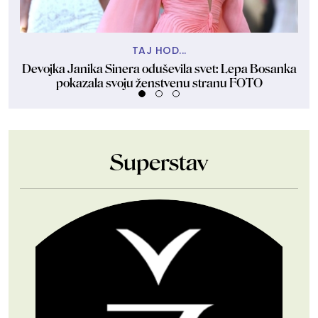
TAJ HOD...
Devojka Janika Sinera oduševila svet: Lepa Bosanka
Pre
pokazala svoju ženstvenu stranu FOTO
Superstav