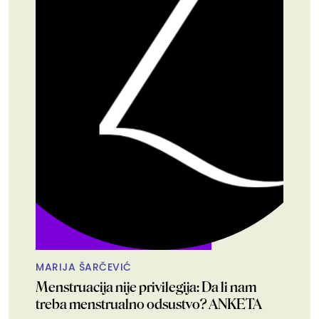
MARIJA ŠARČEVIĆ
Menstruacija nije privilegija: Da li nam
treba menstrualno odsustvo? ANKETA