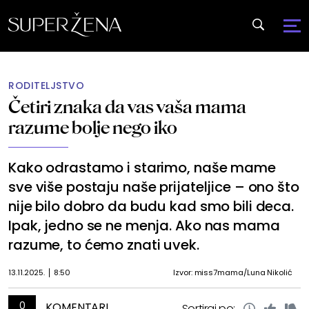
RODITELJSTVO
Četiri znaka da vas vaša mama
razume bolje nego iko
Kako odrastamo i starimo, naše mame
sve više postaju naše prijateljice – ono što
nije bilo dobro da budu kad smo bili deca.
Ipak, jedno se ne menja. Ako nas mama
razume, to ćemo znati uvek.
13.11.2025.
8:50
Izvor: miss7mama/Luna Nikolić
0
KOMENTARI
Sortiraj po: