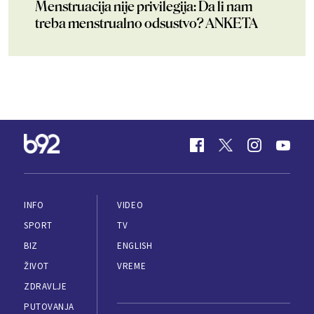
Menstruacija nije privilegija: Da li nam
treba menstrualno odsustvo? ANKETA
INFO
VIDEO
SPORT
TV
BIZ
ENGLISH
ŽIVOT
VREME
ZDRAVLJE
PUTOVANJA