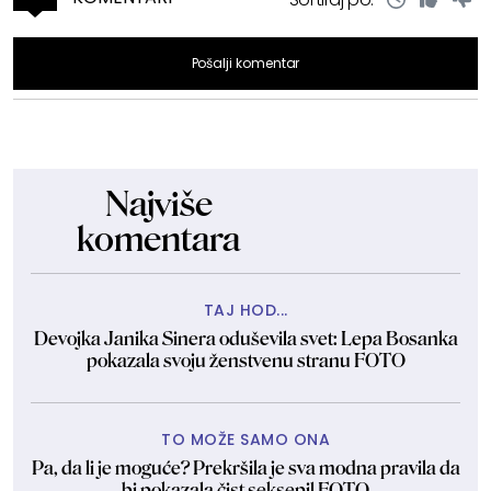
Pošalji komentar
Najviše
komentara
TAJ HOD...
Devojka Janika Sinera oduševila svet: Lepa Bosanka
pokazala svoju ženstvenu stranu FOTO
TO MOŽE SAMO ONA
Pa, da li je moguće? Prekršila je sva modna pravila da
bi pokazala čist seksepil FOTO