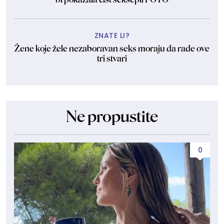
ZNATE LI?
Žene koje žele nezaboravan seks moraju da rade ove
tri stvari
Ne propustite
0