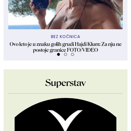
BEZ KOČNICA
Ovo leto je u znaku golih grudi Hajdi Klum: Za nju ne
Sk
postoje granice FOTO/VIDEO
Superstav