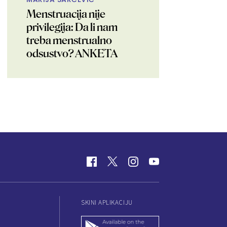
Menstruacija nije
privilegija: Da li nam
treba menstrualno
odsustvo? ANKETA
SKINI APLIKACIJU