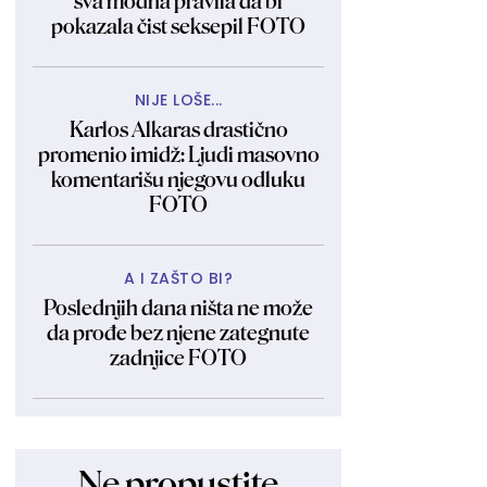
sva modna pravila da bi
pokazala čist seksepil FOTO
NIJE LOŠE...
Karlos Alkaras drastično
promenio imidž: Ljudi masovno
komentarišu njegovu odluku
FOTO
A I ZAŠTO BI?
Poslednjih dana ništa ne može
da prođe bez njene zategnute
zadnjice FOTO
Ne propustite