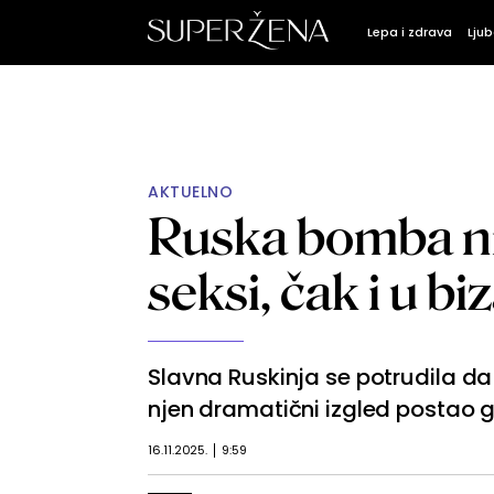
Lepa i zdrava
Ljub
AKTUELNO
Ruska bomba nik
seksi, čak i u 
Slavna Ruskinja se potrudila da
njen dramatični izgled postao 
16.11.2025.
9:59