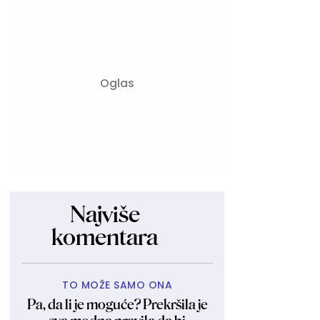
Najviše
komentara
TO MOŽE SAMO ONA
Pa, da li je moguće? Prekršila je