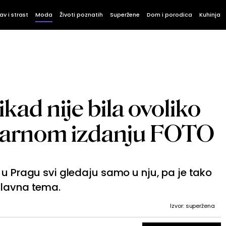
av i strast
Moda
Životi poznatih
Superžene
Dom i porodica
Kuhinja
ad nije bila ovoliko
bizarnom izdanju FOTO
 u Pragu svi gledaju samo u nju, pa je tako
glavna tema.
Izvor: superžena