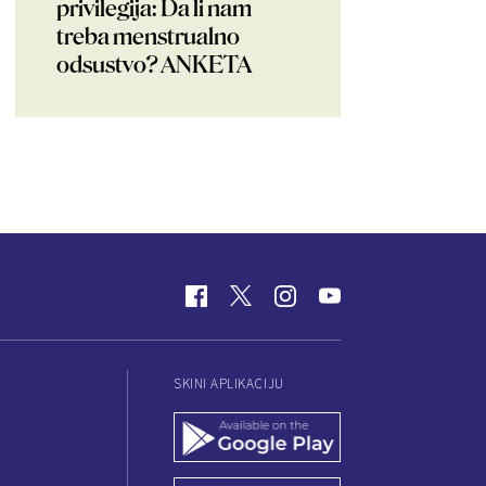
privilegija: Da li nam
treba menstrualno
odsustvo? ANKETA
SKINI APLIKACIJU