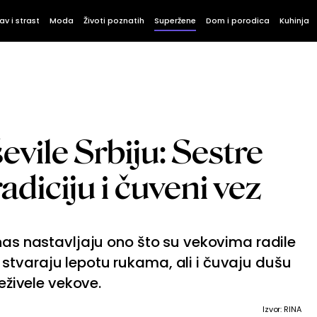
av i strast
Moda
Životi poznatih
Superžene
Dom i porodica
Kuhinja
vile Srbiju: Sestre
adiciju i čuveni vez
anas nastavljaju ono što su vekovima radile
stvaraju lepotu rukama, ali i čuvaju dušu
reživele vekove.
Izvor: RINA