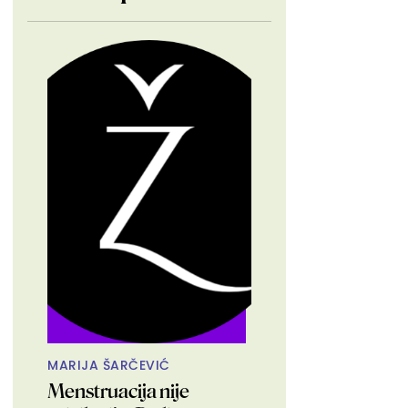
MARIJA ŠARČEVIĆ
Menstruacija nije