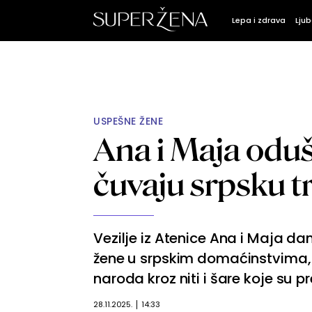
Lepa i zdrava
Ljub
USPEŠNE ŽENE
Ana i Maja oduše
čuvaju srpsku tr
Vezilje iz Atenice Ana i Maja d
žene u srpskim domaćinstvima, 
naroda kroz niti i šare koje su p
28.11.2025.
14:33