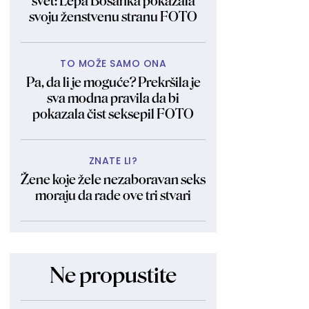
svet: Lepa Bosanka pokazala
svoju ženstvenu stranu FOTO
TO MOŽE SAMO ONA
Pa, da li je moguće? Prekršila je
sva modna pravila da bi
pokazala čist seksepil FOTO
ZNATE LI?
Žene koje žele nezaboravan seks
moraju da rade ove tri stvari
Ne propustite