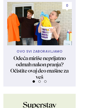
0
OVO SVI ZABORAVLJAMO
MORATE DA
Odeća miriše neprijatno
Zašto sve više 
odmah nakon pranja?
osobu pre dejta
Očistite ovaj deo mašine za
samo znat
veš
Superstav