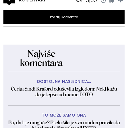
Sortiraj po:
Pošalji komentar
Najviše
komentara
DOSTOJNA NASLEDNICA...
Ćerka Sindi Kraford oduševila izgledom: Neki kažu
da je lepša od mame FOTO
TO MOŽE SAMO ONA
Pa, da li je moguće? Prekršila je sva modna pravila da