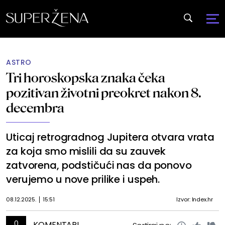
ASTRO
Tri horoskopska znaka čeka
pozitivan životni preokret nakon 8.
decembra
Uticaj retrogradnog Jupitera otvara vrata
za koja smo mislili da su zauvek
zatvorena, podstičući nas da ponovo
verujemo u nove prilike i uspeh.
08.12.2025.
15:51
Izvor: Index.hr
0
KOMENTARI