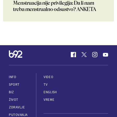
Menstruacija nije privilegija: Da li nam
treba menstrualno odsustvo? ANKETA
INFO
VIDEO
SPORT
TV
BIZ
ENGLISH
ŽIVOT
VREME
ZDRAVLJE
PUTOVANJA