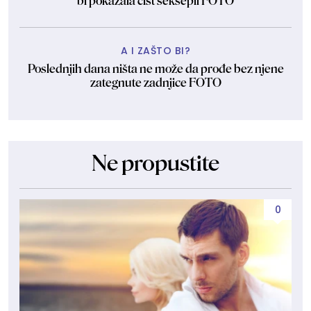
bi pokazala čist seksepil FOTO
A I ZAŠTO BI?
Poslednjih dana ništa ne može da prođe bez njene
zategnute zadnjice FOTO
Ne propustite
0