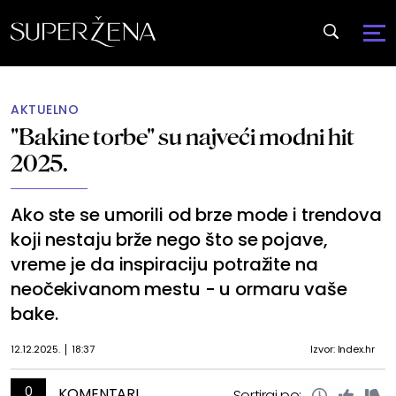
AKTUELNO
"Bakine torbe" su najveći modni hit
2025.
Ako ste se umorili od brze mode i trendova
koji nestaju brže nego što se pojave,
vreme je da inspiraciju potražite na
neočekivanom mestu - u ormaru vaše
bake.
12.12.2025.
18:37
Izvor: Index.hr
0
KOMENTARI
Sortiraj po: