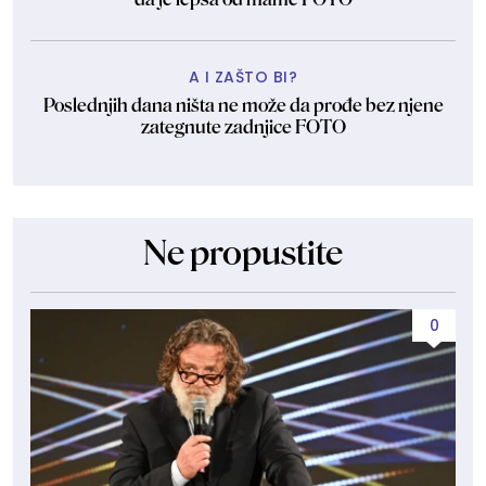
A I ZAŠTO BI?
Poslednjih dana ništa ne može da prođe bez njene
zategnute zadnjice FOTO
Ne propustite
0