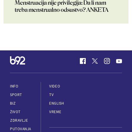
Menstruacija nije privilegija: Da li nam
treba menstrualno odsustvo? ANKETA
INFO
VIDEO
SPORT
TV
BIZ
ENGLISH
ŽIVOT
VREME
ZDRAVLJE
PUTOVANJA