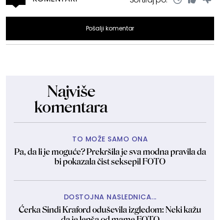
Pošalji komentar
Najviše
komentara
TO MOŽE SAMO ONA
Pa, da li je moguće? Prekršila je sva modna pravila da
bi pokazala čist seksepil FOTO
DOSTOJNA NASLEDNICA...
Ćerka Sindi Kraford oduševila izgledom: Neki kažu
da je lepša od mame FOTO