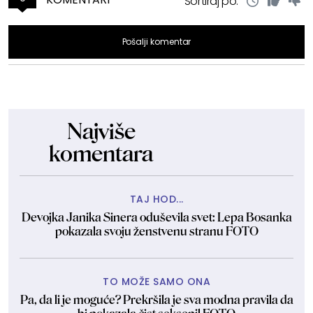
Sortiraj po:
Pošalji komentar
Najviše
komentara
TAJ HOD...
Devojka Janika Sinera oduševila svet: Lepa Bosanka
pokazala svoju ženstvenu stranu FOTO
TO MOŽE SAMO ONA
Pa, da li je moguće? Prekršila je sva modna pravila da