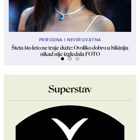
PRIRODNA I NEVEROVATNA
Šteta što leto ne traje duže: Ovoliko dobro u bikiniju
Š
nikad nije izgledala FOTO
Superstav