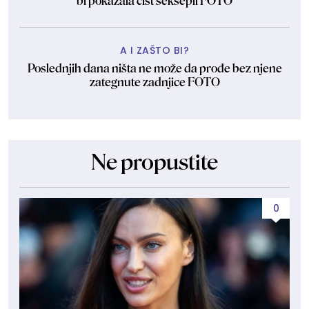
bi pokazala čist seksepil FOTO
A I ZAŠTO BI?
Poslednjih dana ništa ne može da prođe bez njene
zategnute zadnjice FOTO
Ne propustite
0