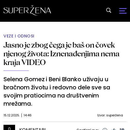
VEZE I ODNOSI
Jasno je zbog čega je baš on čovek
njenog života: Iznenađenjima nema
kraja VIDEO
Selena Gomez i Beni Blanko uživaju u
bračnom životu i redovno dele sve sa
svojim pratiocima na društvenim
mrežama.
15.12.2025.
14:46
Izvor: superžena
0
KOMENTARI