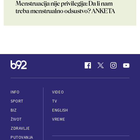
Menstruacija nije privilegija: Da li nam
treba menstrualno odsustvo? ANKETA
INFO
VIDEO
SPORT
TV
BIZ
ENGLISH
ŽIVOT
VREME
ZDRAVLJE
PUTOVANJA