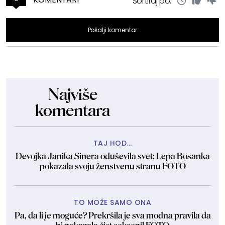
Sortiraj po:
Pošalji komentar
Najviše
komentara
TAJ HOD...
Devojka Janika Sinera oduševila svet: Lepa Bosanka
pokazala svoju ženstvenu stranu FOTO
TO MOŽE SAMO ONA
Pa, da li je moguće? Prekršila je sva modna pravila da