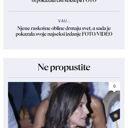
bi pokazala čist seksepil FOTO
VAU...
Njene raskošne obline drmaju svet, a sada je
pokazala svoje najseksi izdanje FOTO/VIDEO
Ne propustite
0