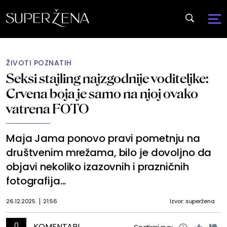
ŽIVOTI POZNATIH
Seksi stajling najzgodnije voditeljke:
Crvena boja je samo na njoj ovako
vatrena FOTO
Maja Jama ponovo pravi pometnju na
društvenim mrežama, bilo je dovoljno da
objavi nekoliko izazovnih i prazničnih
fotografija...
26.12.2025.
21:56
Izvor: superžena
0
KOMENTARI