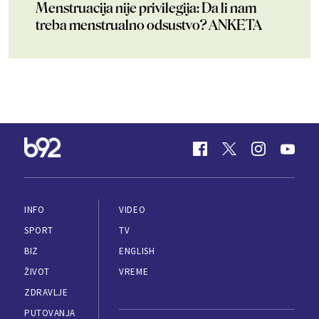
Menstruacija nije privilegija: Da li nam
treba menstrualno odsustvo? ANKETA
INFO
VIDEO
SPORT
TV
BIZ
ENGLISH
ŽIVOT
VREME
ZDRAVLJE
PUTOVANJA