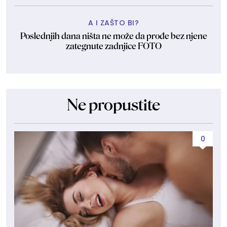
A I ZAŠTO BI?
Poslednjih dana ništa ne može da prođe bez njene
zategnute zadnjice FOTO
Ne propustite
0