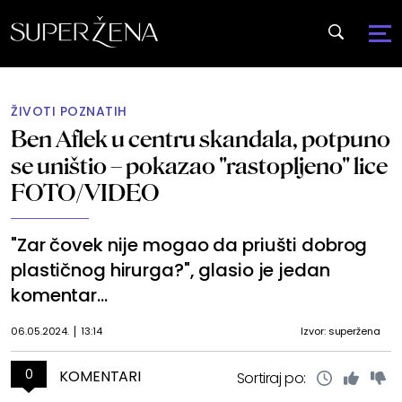
ŽIVOTI POZNATIH
Ben Aflek u centru skandala, potpuno
se uništio – pokazao "rastopljeno" lice
FOTO/VIDEO
"Zar čovek nije mogao da priušti dobrog
plastičnog hirurga?", glasio je jedan
komentar...
06.05.2024.
13:14
Izvor: superžena
0
KOMENTARI
Sortiraj po: