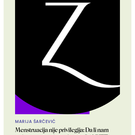
MARIJA ŠARČEVIĆ
Menstruacija nije privilegija: Da li nam