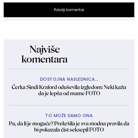
Pošalji komentar
Najviše
komentara
DOSTOJNA NASLEDNICA...
Ćerka Sindi Kraford oduševila izgledom: Neki kažu
da je lepša od mame FOTO
TO MOŽE SAMO ONA
Pa, da li je moguće? Prekršila je sva modna pravila da
bi pokazala čist seksepil FOTO