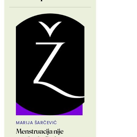
MARIJA ŠARČEVIĆ
Menstruacija nije