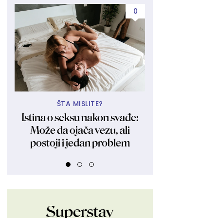
0
ŠTA MISLITE?
ZNATE 
Istina o seksu nakon svađe:
Žene koje žele
Može da ojača vezu, ali
seks moraju da 
postoji i jedan problem
stva
Superstav