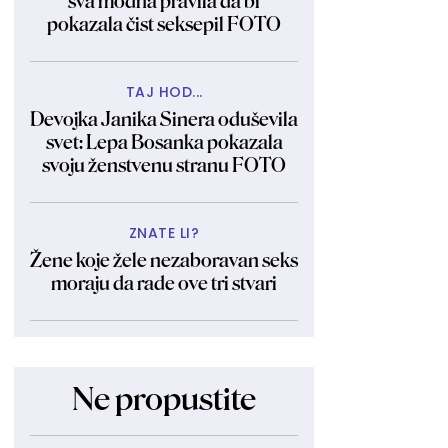
sva modna pravila da bi
pokazala čist seksepil FOTO
TAJ HOD...
Devojka Janika Sinera oduševila
svet: Lepa Bosanka pokazala
svoju ženstvenu stranu FOTO
ZNATE LI?
Žene koje žele nezaboravan seks
moraju da rade ove tri stvari
Ne propustite