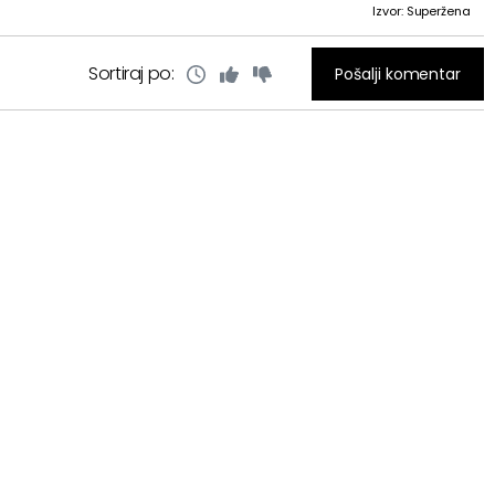
Izvor: Superžena
Sortiraj po:
Pošalji komentar