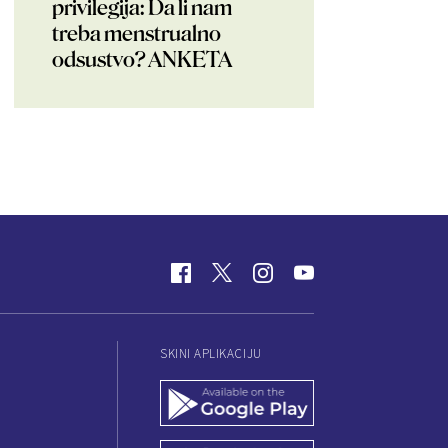
privilegija: Da li nam
treba menstrualno
odsustvo? ANKETA
SKINI APLIKACIJU