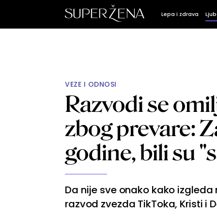
Lepa i zdrava
Ljub
VEZE I ODNOSI
Razvodi se omil
zbog prevare: Z
godine, bili su
Da nije sve onako kako izgleda
razvod zvezda TikToka, Kristi i 