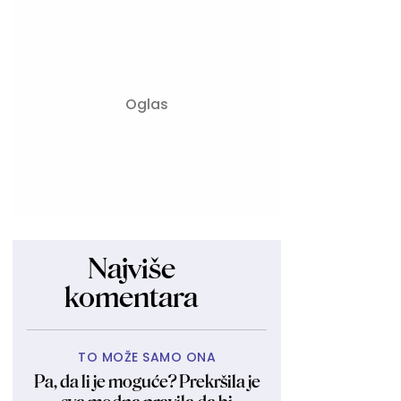
Najviše
komentara
TO MOŽE SAMO ONA
Pa, da li je moguće? Prekršila je