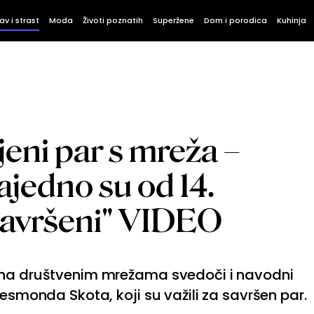
av i strast
Moda
Životi poznatih
Superžene
Dom i porodica
Kuhinja
jeni par s mreža –
ajedno su od 14.
 "savršeni" VIDEO
 na društvenim mrežama svedoči i navodni
Desmonda Skota, koji su važili za savršen par.