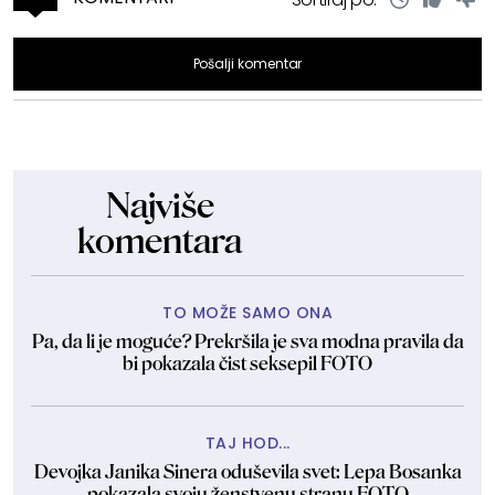
Pošalji komentar
Najviše
komentara
TO MOŽE SAMO ONA
Pa, da li je moguće? Prekršila je sva modna pravila da
bi pokazala čist seksepil FOTO
TAJ HOD...
Devojka Janika Sinera oduševila svet: Lepa Bosanka
pokazala svoju ženstvenu stranu FOTO