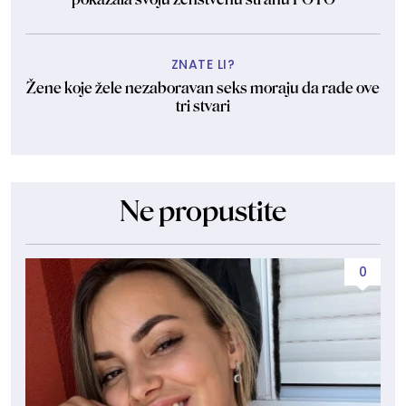
ZNATE LI?
Žene koje žele nezaboravan seks moraju da rade ove
tri stvari
Ne propustite
0