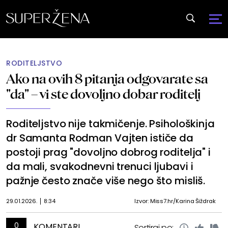
RODITELJSTVO
Ako na ovih 8 pitanja odgovarate sa
"da" – vi ste dovoljno dobar roditelj
Roditeljstvo nije takmičenje. Psihološkinja
dr Samanta Rodman Vajten ističe da
postoji prag "dovoljno dobrog roditelja" i
da mali, svakodnevni trenuci ljubavi i
pažnje često znače više nego što misliš.
29.01.2026.
8:34
Izvor: Miss7.hr/Karina Šiždrak
0
KOMENTARI
Sortiraj po: