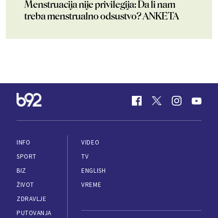
Menstruacija nije privilegija: Da li nam
treba menstrualno odsustvo? ANKETA
INFO
VIDEO
SPORT
TV
BIZ
ENGLISH
ŽIVOT
VREME
ZDRAVLJE
PUTOVANJA