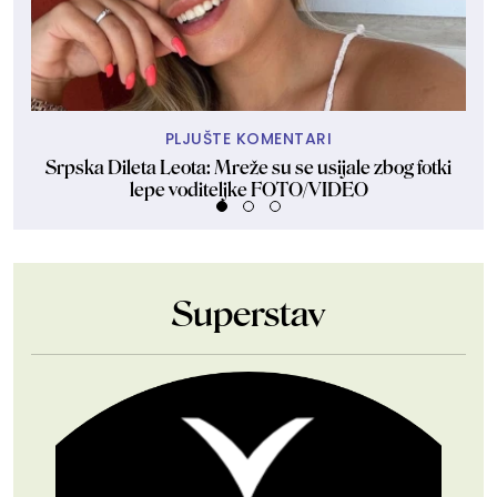
PLJUŠTE KOMENTARI
Srpska Dileta Leota: Mreže su se usijale zbog fotki
Sk
lepe voditeljke FOTO/VIDEO
Superstav