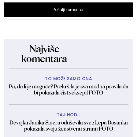
Pošalji komentar
Najviše
komentara
TO MOŽE SAMO ONA
Pa, da li je moguće? Prekršila je sva modna pravila da
bi pokazala čist seksepil FOTO
TAJ HOD...
Devojka Janika Sinera oduševila svet: Lepa Bosanka
pokazala svoju ženstvenu stranu FOTO