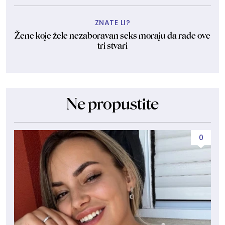
ZNATE LI?
Žene koje žele nezaboravan seks moraju da rade ove
tri stvari
Ne propustite
0