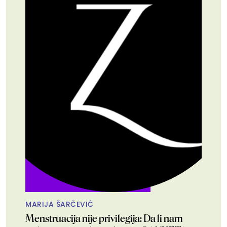
MARIJA ŠARČEVIĆ
Menstruacija nije privilegija: Da li nam