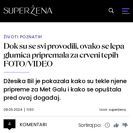
ŽIVOTI POZNATIH
Dok su se svi provodili, ovako se lepa
glumica pripremala za crveni tepih
FOTO/VIDEO
Džesika Bil je pokazala kako su tekle njene
pripreme za Met Galu i kako se opuštala
pred ovaj događaj.
08.05.2024.
11:50
Izvor: superžena
4
KOMENTARI
Sortiraj po: