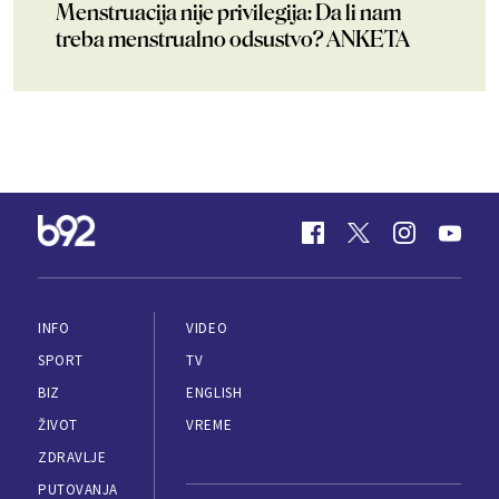
Menstruacija nije privilegija: Da li nam
treba menstrualno odsustvo? ANKETA
INFO
VIDEO
SPORT
TV
BIZ
ENGLISH
ŽIVOT
VREME
ZDRAVLJE
PUTOVANJA