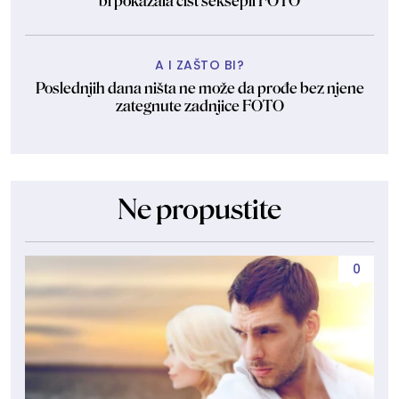
bi pokazala čist seksepil FOTO
A I ZAŠTO BI?
Poslednjih dana ništa ne može da prođe bez njene
zategnute zadnjice FOTO
Ne propustite
0