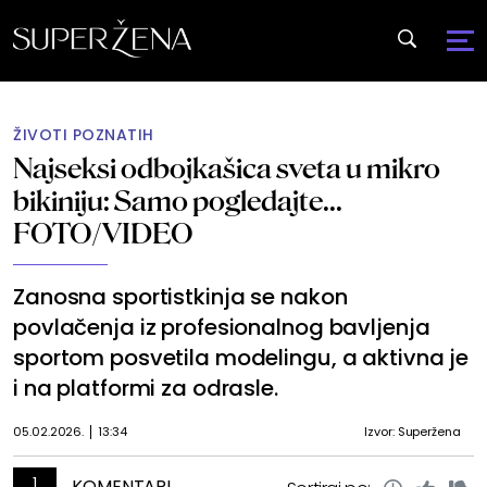
ŽIVOTI POZNATIH
Najseksi odbojkašica sveta u mikro
bikiniju: Samo pogledajte...
FOTO/VIDEO
Zanosna sportistkinja se nakon
povlačenja iz profesionalnog bavljenja
sportom posvetila modelingu, a aktivna je
i na platformi za odrasle.
05.02.2026.
13:34
Izvor: Superžena
1
KOMENTARI