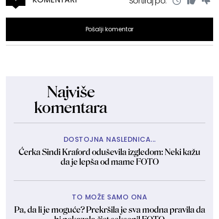
Sortiraj po:
Pošalji komentar
Najviše
komentara
DOSTOJNA NASLEDNICA...
Ćerka Sindi Kraford oduševila izgledom: Neki kažu
da je lepša od mame FOTO
TO MOŽE SAMO ONA
Pa, da li je moguće? Prekršila je sva modna pravila da