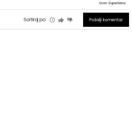
Izvor: Superžena
Sortiraj po:
Pošalji komentar