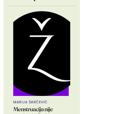
MARIJA ŠARČEVIĆ
Menstruacija nije