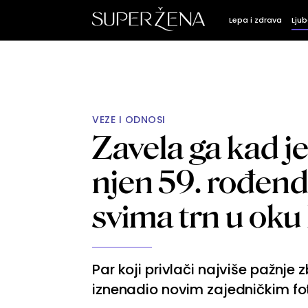
Lepa i zdrava
Ljub
VEZE I ODNOSI
Zavela ga kad je
njen 59. rođenda
svima trn u ok
Par koji privlači najviše pažnje
iznenadio novim zajedničkim f