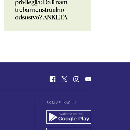
privilegija: Da li nam
treba menstrualno
odsustvo? ANKETA
SKINI APLIKACIJU