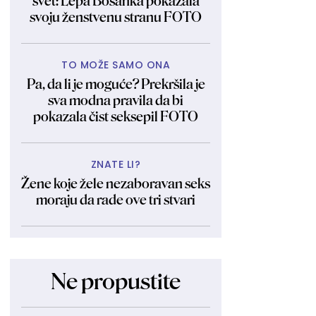
svet: Lepa Bosanka pokazala
svoju ženstvenu stranu FOTO
TO MOŽE SAMO ONA
Pa, da li je moguće? Prekršila je
sva modna pravila da bi
pokazala čist seksepil FOTO
ZNATE LI?
Žene koje žele nezaboravan seks
moraju da rade ove tri stvari
Ne propustite