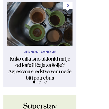
0
JEDNOSTAVNO JE
PRIRODNA I N
Kako efikasno ukloniti mrlje
Šteta što leto n
od kafe ili čaja sa šolje?
Ovoliko dobro u 
Agresivna sredstva vam neće
nije izgled
biti potrebna
Superstav