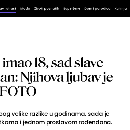
av i strast
Moda
Životi poznatih
Superžene
Dom i porodica
Kuhinja
 imao 18, sad slave
n: Njihova ljubav je
u FOTO
 zbog velike razlike u godinama, sada je
otkama i jednom proslavom rođendana.