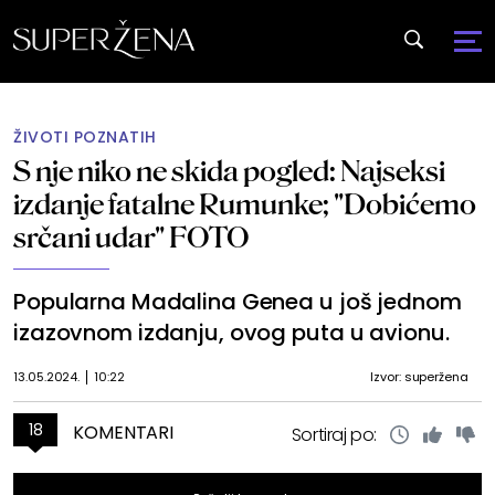
ŽIVOTI POZNATIH
S nje niko ne skida pogled: Najseksi
izdanje fatalne Rumunke; "Dobićemo
srčani udar" FOTO
Popularna Madalina Genea u još jednom
izazovnom izdanju, ovog puta u avionu.
13.05.2024.
10:22
Izvor: superžena
18
KOMENTARI
Sortiraj po: