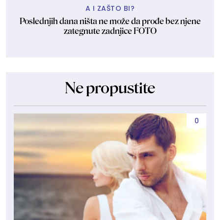
A I ZAŠTO BI?
Poslednjih dana ništa ne može da prođe bez njene
zategnute zadnjice FOTO
Ne propustite
0