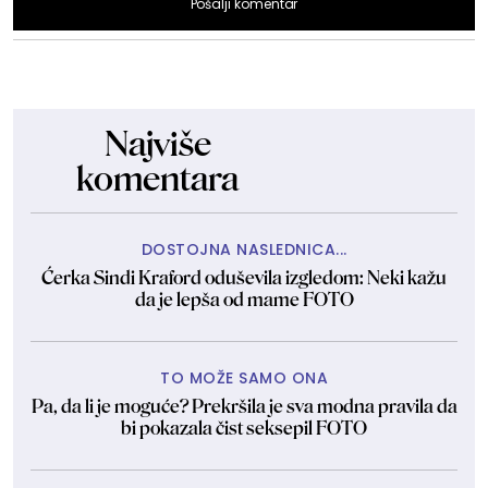
Pošalji komentar
Najviše
komentara
DOSTOJNA NASLEDNICA...
Ćerka Sindi Kraford oduševila izgledom: Neki kažu
da je lepša od mame FOTO
TO MOŽE SAMO ONA
Pa, da li je moguće? Prekršila je sva modna pravila da
bi pokazala čist seksepil FOTO