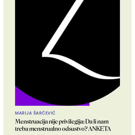
MARIJA ŠARČEVIĆ
Menstruacija nije privilegija: Da li nam
treba menstrualno odsustvo? ANKETA