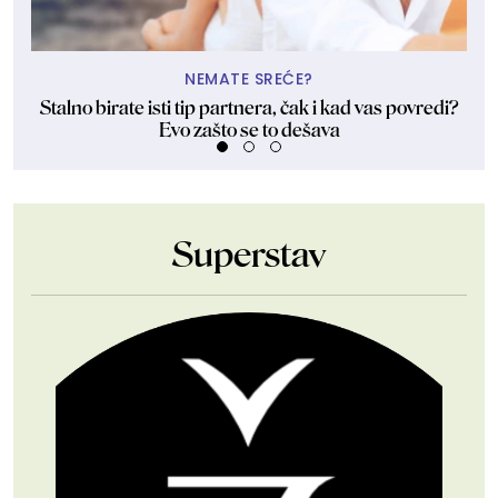
NEMATE SREĆE?
Stalno birate isti tip partnera, čak i kad vas povredi?
Evo zašto se to dešava
Superstav