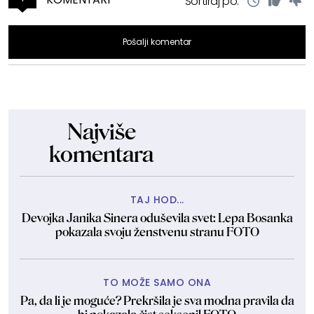
Sortiraj po:
Pošalji komentar
Najviše
komentara
TAJ HOD...
Devojka Janika Sinera oduševila svet: Lepa Bosanka
pokazala svoju ženstvenu stranu FOTO
TO MOŽE SAMO ONA
Pa, da li je moguće? Prekršila je sva modna pravila da