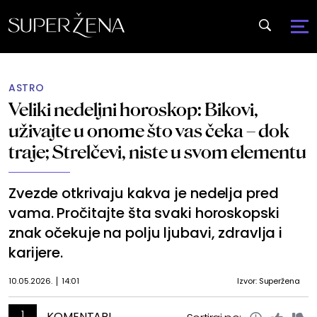
ASTRO
Veliki nedeljni horoskop: Bikovi,
uživajte u onome što vas čeka – dok
traje; Strelčevi, niste u svom elementu
Zvezde otkrivaju kakva je nedelja pred
vama. Pročitajte šta svaki horoskopski
znak očekuje na polju ljubavi, zdravlja i
karijere.
10.05.2026.
14:01
Izvor: Superžena
1
KOMENTARI