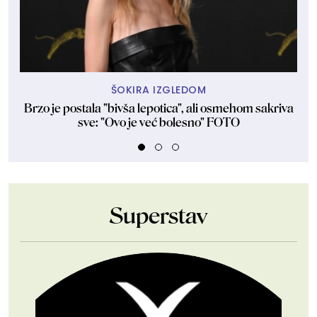
ŠOKIRA IZGLEDOM
Brzo je postala "bivša lepotica", ali osmehom sakriva
Ne
sve: "Ovo je već bolesno" FOTO
Superstav