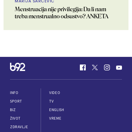
MARIJA ŠARČEVIĆ
Menstruacija nije privilegija: Da li nam
treba menstrualno odsustvo? ANKETA
INFO
VIDEO
SPORT
TV
BIZ
ENGLISH
ŽIVOT
VREME
ZDRAVLJE