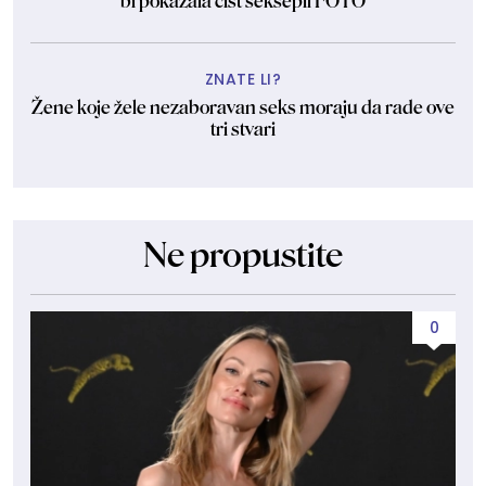
bi pokazala čist seksepil FOTO
ZNATE LI?
Žene koje žele nezaboravan seks moraju da rade ove
tri stvari
Ne propustite
0