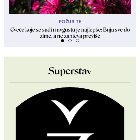
POŽURITE
Cveće koje se sadi u avgustu je najlepše: Buja sve do
Kak
zime, a ne zahteva previše
Superstav