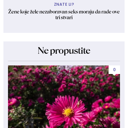
ZNATE LI?
Žene koje žele nezaboravan seks moraju da rade ove
tri stvari
Ne propustite
0