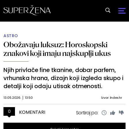
ASTRO
Obožavaju luksuz: Horoskopski
znakovi koji imaju najskuplji ukus
Njih privlače fine tkanine, dobar parfem,
vrhunska hrana, dizajn koji izgleda skupo i
detalji koji odaju utisak otmenosti.
13.05.2026.
13:50
Izvor: Index.hr
0
KOMENTARI
Sortiraj po: