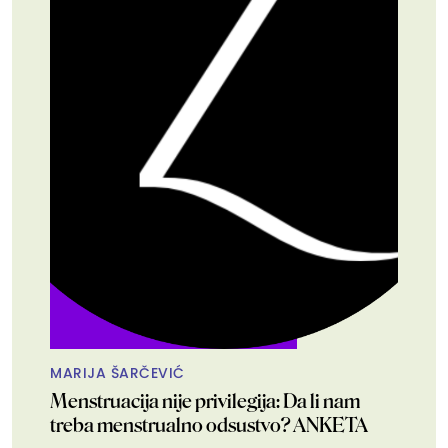
MARIJA ŠARČEVIĆ
Menstruacija nije privilegija: Da li nam
treba menstrualno odsustvo? ANKETA