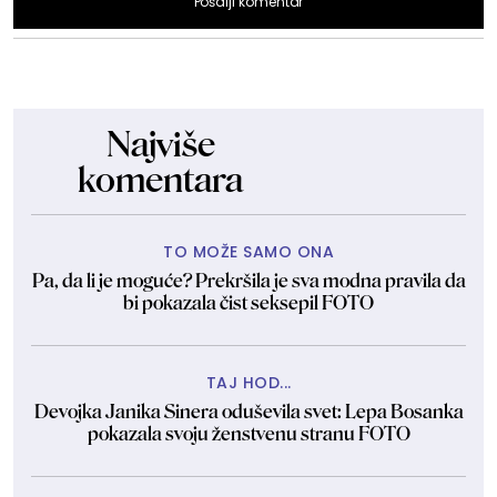
Pošalji komentar
Najviše
komentara
TO MOŽE SAMO ONA
Pa, da li je moguće? Prekršila je sva modna pravila da
bi pokazala čist seksepil FOTO
TAJ HOD...
Devojka Janika Sinera oduševila svet: Lepa Bosanka
pokazala svoju ženstvenu stranu FOTO