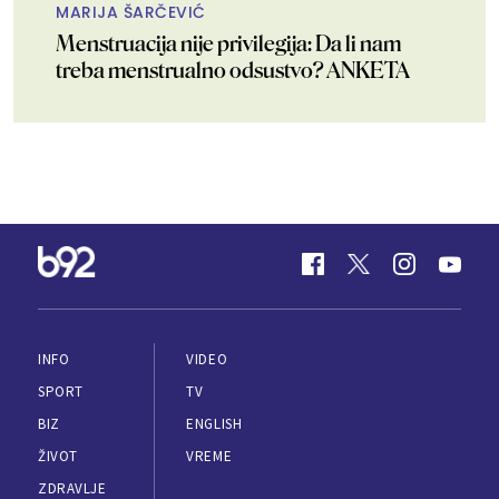
MARIJA ŠARČEVIĆ
Menstruacija nije privilegija: Da li nam
treba menstrualno odsustvo? ANKETA
INFO
VIDEO
SPORT
TV
BIZ
ENGLISH
ŽIVOT
VREME
ZDRAVLJE