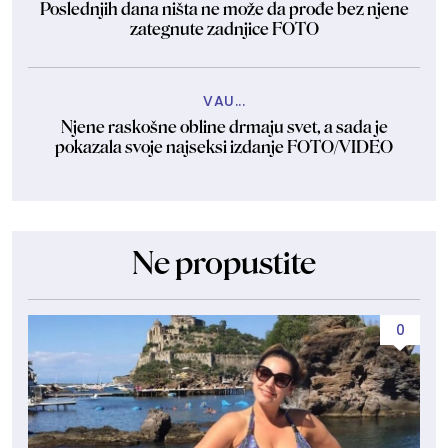
Poslednjih dana ništa ne može da prođe bez njene
zategnute zadnjice FOTO
VAU...
Njene raskošne obline drmaju svet, a sada je
pokazala svoje najseksi izdanje FOTO/VIDEO
Ne propustite
0