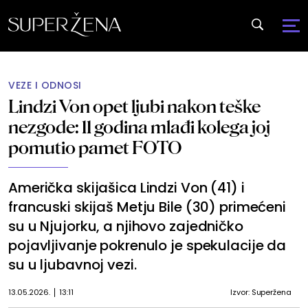
VEZE I ODNOSI
Lindzi Von opet ljubi nakon teške
nezgode: 11 godina mlađi kolega joj
pomutio pamet FOTO
Američka skijašica Lindzi Von (41) i
francuski skijaš Metju Bile (30) primećeni
su u Njujorku, a njihovo zajedničko
pojavljivanje pokrenulo je spekulacije da
su u ljubavnoj vezi.
13.05.2026.
13:11
Izvor: Superžena