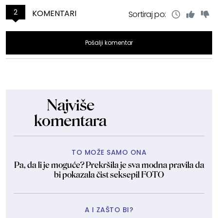
2
KOMENTARI
Sortiraj po:
Pošalji komentar
Najviše
komentara
TO MOŽE SAMO ONA
Pa, da li je moguće? Prekršila je sva modna pravila da
bi pokazala čist seksepil FOTO
A I ZAŠTO BI?