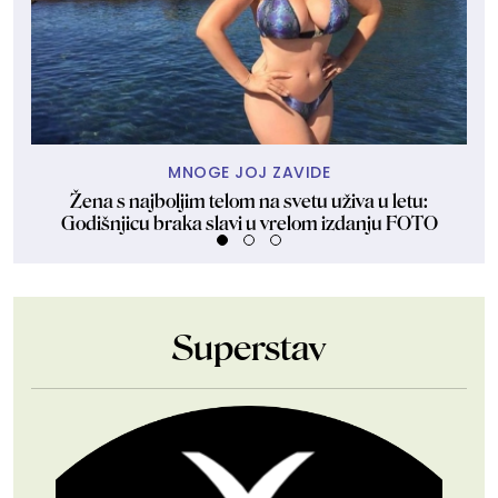
MNOGE JOJ ZAVIDE
Žena s najboljim telom na svetu uživa u letu:
Ven
Godišnjicu braka slavi u vrelom izdanju FOTO
Superstav