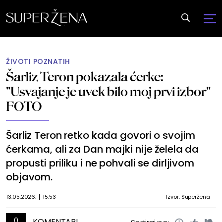
ŽIVOTI POZNATIH
Šarliz Teron pokazala ćerke:
"Usvajanje je uvek bilo moj prvi izbor"
FOTO
Šarliz Teron retko kada govori o svojim
ćerkama, ali za Dan majki nije želela da
propusti priliku i ne pohvali se dirljivom
objavom.
13.05.2026.
15:53
Izvor: Superžena
0
KOMENTARI