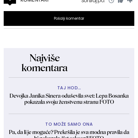
Sortiraj po:
Pošalji komentar
Najviše
komentara
TAJ HOD...
Devojka Janika Sinera oduševila svet: Lepa Bosanka
pokazala svoju ženstvenu stranu FOTO
TO MOŽE SAMO ONA
Pa, da li je moguće? Prekršila je sva modna pravila da