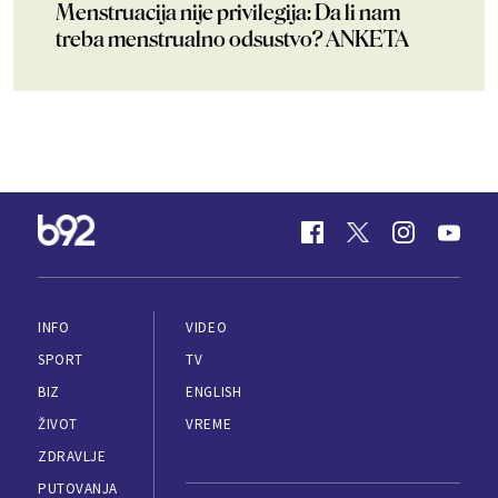
Menstruacija nije privilegija: Da li nam
treba menstrualno odsustvo? ANKETA
INFO
VIDEO
SPORT
TV
BIZ
ENGLISH
ŽIVOT
VREME
ZDRAVLJE
PUTOVANJA