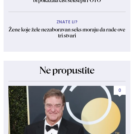
bi pokazala čist seksepil FOTO
ZNATE LI?
Žene koje žele nezaboravan seks moraju da rade ove
tri stvari
Ne propustite
0