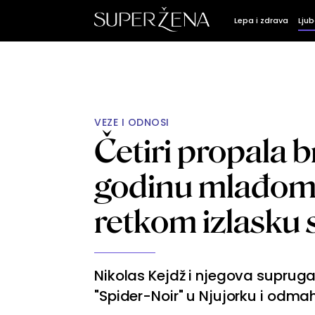
Lepa i zdrava
Ljub
VEZE I ODNOSI
Četiri propala b
godinu mlađom:
retkom izlask
Nikolas Kejdž i njegova supruga 
"Spider-Noir" u Njujorku i odmah