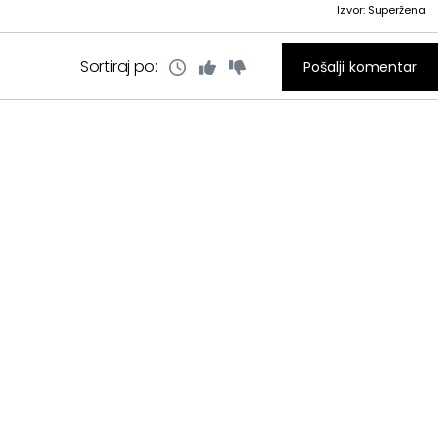
Izvor: Superžena
Sortiraj po:
Pošalji komentar