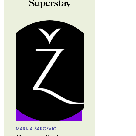
Superstav
MARIJA ŠARČEVIĆ