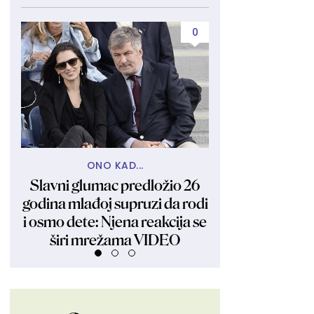
0
ONO KAD...
U INAT MAMI
Slavni glumac predložio 26
Dok mu se porod
godina mlađoj supruzi da rodi
on slavi sa dr
i osmo dete: Njena reakcija se
novi skandal m
širi mrežama VIDEO
FOT