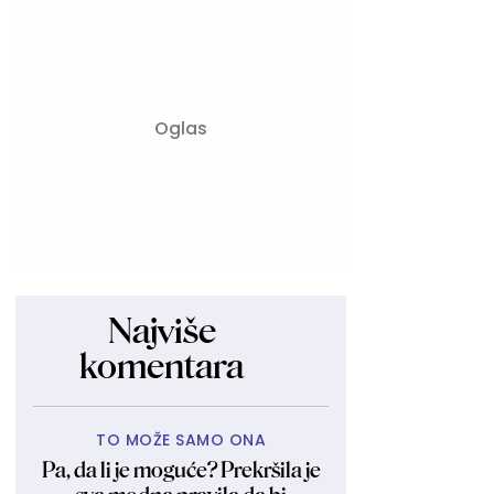
Najviše
komentara
TO MOŽE SAMO ONA
Pa, da li je moguće? Prekršila je