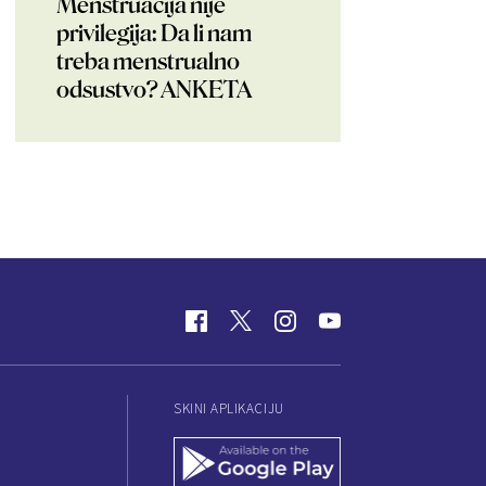
Menstruacija nije
privilegija: Da li nam
treba menstrualno
odsustvo? ANKETA
SKINI APLIKACIJU