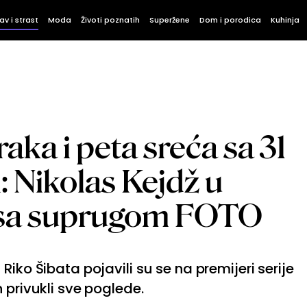
av i strast
Moda
Životi poznatih
Superžene
Dom i porodica
Kuhinja
raka i peta sreća sa 31
 Nikolas Kejdž u
u sa suprugom FOTO
Riko Šibata pojavili su se na premijeri serije
 privukli sve poglede.