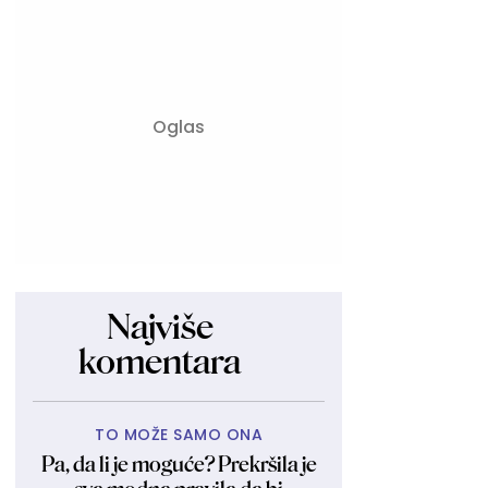
Najviše
komentara
TO MOŽE SAMO ONA
Pa, da li je moguće? Prekršila je