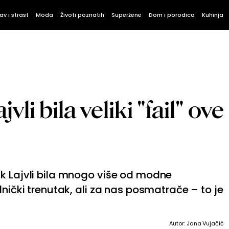
av i strast
Moda
Životi poznatih
Superžene
Dom i porodica
Kuhinja
vli bila veliki "fail" ove
jk Lajvli bila mnogo više od modne
dnički trenutak, ali za nas posmatrače – to je
Autor: Jana Vujačić