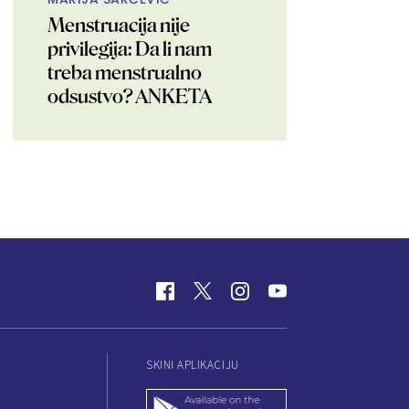
Menstruacija nije
privilegija: Da li nam
treba menstrualno
odsustvo? ANKETA
SKINI APLIKACIJU