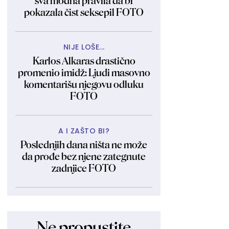
sva modna pravila da bi
pokazala čist seksepil FOTO
NIJE LOŠE...
Karlos Alkaras drastično
promenio imidž: Ljudi masovno
komentarišu njegovu odluku
FOTO
A I ZAŠTO BI?
Poslednjih dana ništa ne može
da prođe bez njene zategnute
zadnjice FOTO
Ne propustite