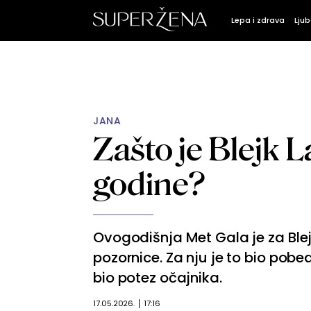
Lepa i zdrava
Ljub
JANA
Zašto je Blejk Laj
godine?
Ovogodišnja Met Gala je za Ble
pozornice. Za nju je to bio pobe
bio potez očajnika.
17.05.2026.
17:16