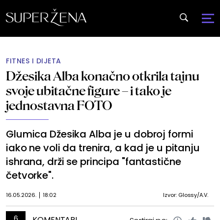
FITNES I DIJETA
Džesika Alba konačno otkrila tajnu
svoje ubitačne figure – i tako je
jednostavna FOTO
Glumica Džesika Alba je u dobroj formi
iako ne voli da trenira, a kad je u pitanju
ishrana, drži se principa "fantastične
četvorke".
16.05.2026.
18:02
Izvor: Glossy/A.V.
6
KOMENTARI