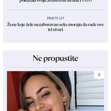
pokazala svoju ženstvenu stranu FOTO
ZNATE LI?
Žene koje žele nezaboravan seks moraju da rade ove
tri stvari
Ne propustite
0