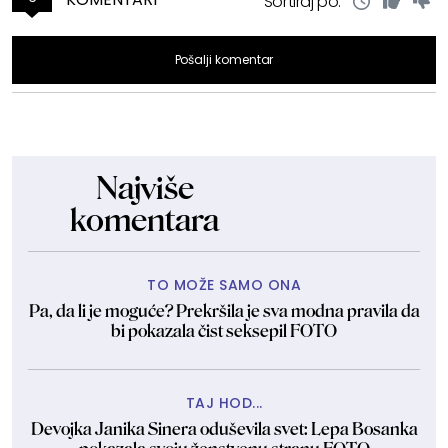
Sortiraj po:
Pošalji komentar
Najviše
komentara
TO MOŽE SAMO ONA
Pa, da li je moguće? Prekršila je sva modna pravila da
bi pokazala čist seksepil FOTO
TAJ HOD...
Devojka Janika Sinera oduševila svet: Lepa Bosanka