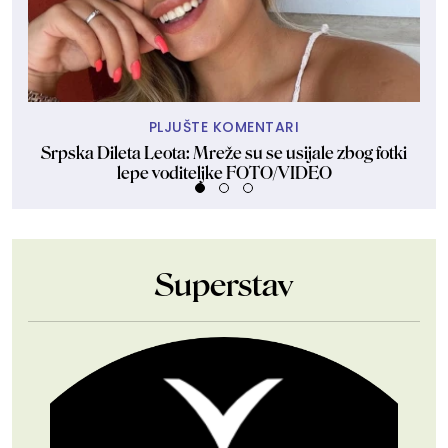
PLJUŠTE KOMENTARI
Srpska Dileta Leota: Mreže su se usijale zbog fotki
Sk
lepe voditeljke FOTO/VIDEO
Superstav