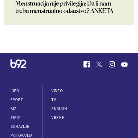
Menstruacija nije privilegija: Da li nam
treba menstrualno odsustvo? ANKETA
INFO
VIDEO
SPORT
TV
BIZ
ENGLISH
ŽIVOT
VREME
ZDRAVLJE
PUTOVANJA