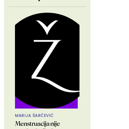
MARIJA ŠARČEVIĆ
Menstruacija nije