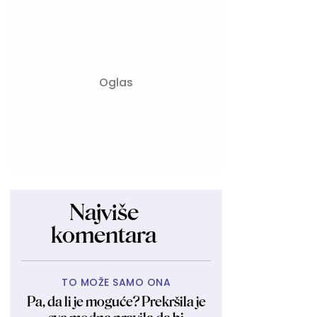
Najviše
komentara
TO MOŽE SAMO ONA
Pa, da li je moguće? Prekršila je