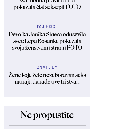
sva modna pravila da bi
pokazala čist seksepil FOTO
TAJ HOD...
Devojka Janika Sinera oduševila
svet: Lepa Bosanka pokazala
svoju ženstvenu stranu FOTO
ZNATE LI?
Žene koje žele nezaboravan seks
moraju da rade ove tri stvari
Ne propustite