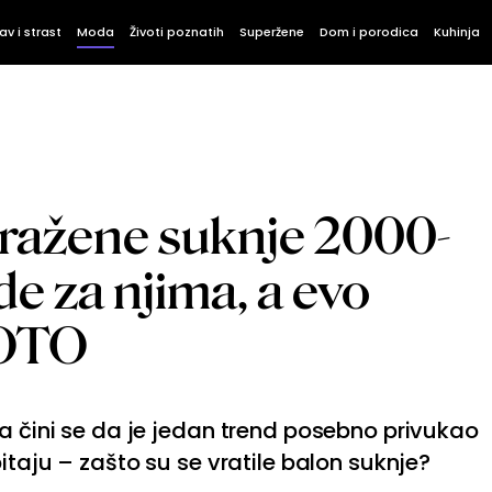
av i strast
Moda
Životi poznatih
Superžene
Dom i porodica
Kuhinja
mražene suknje 2000-
de za njima, a evo
FOTO
 a čini se da je jedan trend posebno privukao
pitaju – zašto su se vratile balon suknje?