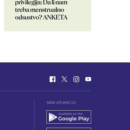
privilegija: Da li nam
treba menstrualno
odsustvo? ANKETA
SKINI APLIKACIJU