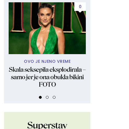
0
OVO JE NJENO VREME
KAKVA LE
Skala seksepila eksplodirala –
Njena mama j
samo jer je ona obukla bikini
najlepših žena, 
FOTO
zavodnik: Znate 
ćerka?
Superstav