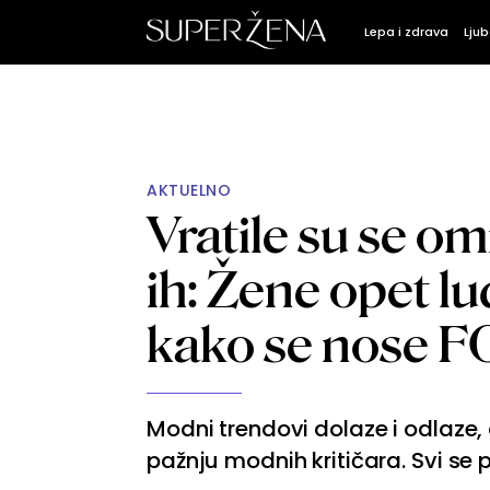
Lepa i zdrava
Ljub
AKTUELNO
Vratile su se o
ih: Žene opet lu
kako se nose 
Modni trendovi dolaze i odlaze,
pažnju modnih kritičara. Svi se 