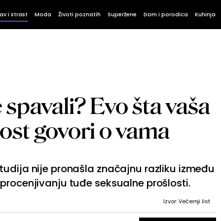
av i strast
Moda
Životi poznatih
Superžene
Dom i porodica
Kuhinja
te spavali? Evo šta vaša
ost govori o vama
udija nije pronašla značajnu razliku između
procenjivanju tuđe seksualne prošlosti.
Izvor: Večernji list