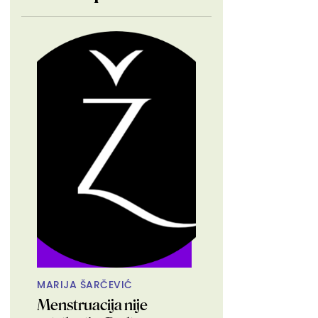
MARIJA ŠARČEVIĆ
Menstruacija nije