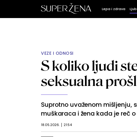
Lepa i zdrava
Ljub
VEZE I ODNOSI
S koliko ljudi s
seksualna prošl
Suprotno uvaženom mišljenju, st
muškaraca i žena kada je reč o 
18.05.2026.
21:54