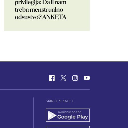
privilegija: Da li nam
treba menstrualno
odsustvo? ANKETA
SKINI APLIKACIJU