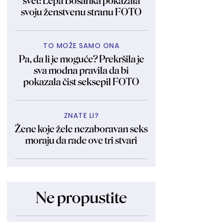
svet: Lepa Bosanka pokazala
svoju ženstvenu stranu FOTO
TO MOŽE SAMO ONA
Pa, da li je moguće? Prekršila je
sva modna pravila da bi
pokazala čist seksepil FOTO
ZNATE LI?
Žene koje žele nezaboravan seks
moraju da rade ove tri stvari
Ne propustite