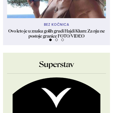
BEZ KOČNICA
Ovo leto je u znaku golih grudi Hajdi Klum: Za nju ne
Dže
postoje granice FOTO/VIDEO
Superstav