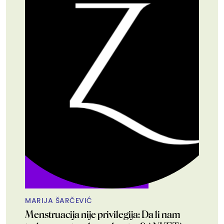
MARIJA ŠARČEVIĆ
Menstruacija nije privilegija: Da li nam