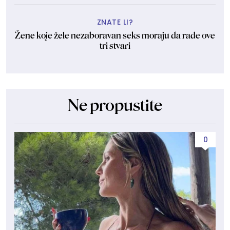
ZNATE LI?
Žene koje žele nezaboravan seks moraju da rade ove
tri stvari
Ne propustite
0