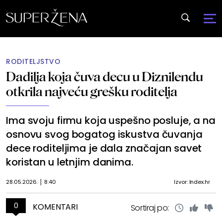
RODITELJSTVO
Dadilja koja čuva decu u Diznilendu
otkrila najveću grešku roditelja
Ima svoju firmu koja uspešno posluje, a na
osnovu svog bogatog iskustva čuvanja
dece roditeljima je dala značajan savet
koristan u letnjim danima.
28.05.2026.
8:40
Izvor: Index.hr
0
KOMENTARI
Sortiraj po: