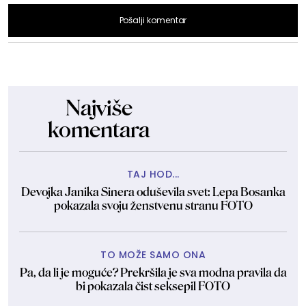
Pošalji komentar
Najviše
komentara
TAJ HOD...
Devojka Janika Sinera oduševila svet: Lepa Bosanka
pokazala svoju ženstvenu stranu FOTO
TO MOŽE SAMO ONA
Pa, da li je moguće? Prekršila je sva modna pravila da
bi pokazala čist seksepil FOTO