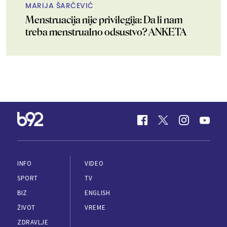
MARIJA ŠARČEVIĆ
Menstruacija nije privilegija: Da li nam
treba menstrualno odsustvo? ANKETA
INFO
VIDEO
SPORT
TV
BIZ
ENGLISH
ŽIVOT
VREME
ZDRAVLJE