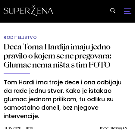
RODITELJSTVO
Deca Toma Hardija imaju jedno
pravilo o kojem se ne pregovara:
Glumac nema ništa s tim FOTO
Tom Hardi ima troje dece i ona odbijaju
da rade jednu stvar. Kako je istakao
glumac jednom prilikom, tu odliku su
samostalno doneli, bez njegove
intervencije.
31.05.2026.
18:00
Izvor: Glossy/A.V.