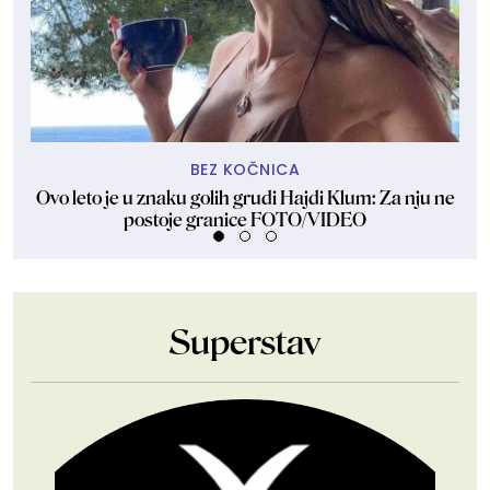
BEZ KOČNICA
Ovo leto je u znaku golih grudi Hajdi Klum: Za nju ne
Dže
postoje granice FOTO/VIDEO
Superstav