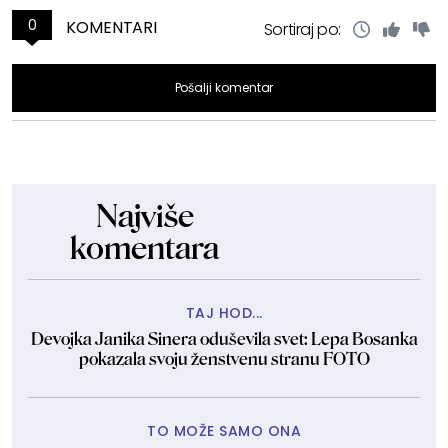
0
KOMENTARI
Sortiraj po:
Pošalji komentar
Najviše
komentara
TAJ HOD...
Devojka Janika Sinera oduševila svet: Lepa Bosanka
pokazala svoju ženstvenu stranu FOTO
TO MOŽE SAMO ONA