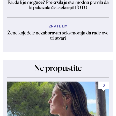
Pa, da li je moguće? Prekršila je sva modna pravila da
bi pokazala čist seksepil FOTO
ZNATE LI?
Žene koje žele nezaboravan seks moraju da rade ove
tri stvari
Ne propustite
0