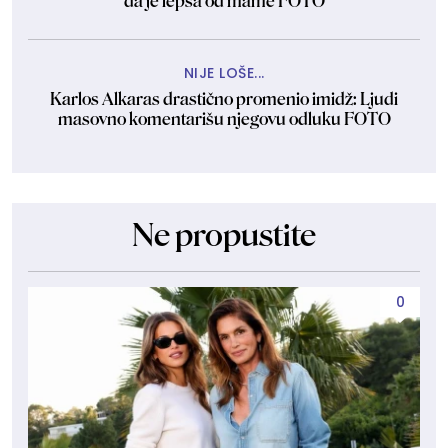
da je lepša od mame FOTO
NIJE LOŠE...
Karlos Alkaras drastično promenio imidž: Ljudi
masovno komentarišu njegovu odluku FOTO
Ne propustite
0