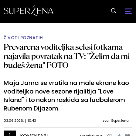
ŽIVOTI POZNATIH
Prevarena voditeljka seksi fotkama
najavila povratak na TV: "Želim da mi
budeš žena" FOTO
Maja Jama se vratila na male ekrane kao
voditeljka nove sezone rijalitija "Love
Island" i to nakon raskida sa fudbalerom
Rubenom Dijazom.
03.06.2026.
10:43
Izvor: Superžena
1
KOMENTARI