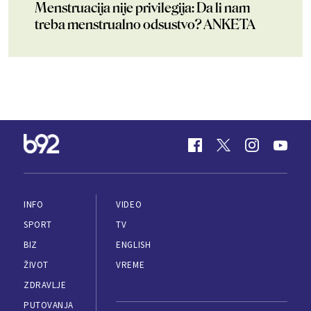
Menstruacija nije privilegija: Da li nam
treba menstrualno odsustvo? ANKETA
INFO
VIDEO
SPORT
TV
BIZ
ENGLISH
ŽIVOT
VREME
ZDRAVLJE
PUTOVANJA