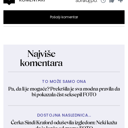
Sortiraj po:
Pošalji komentar
Najviše
komentara
TO MOŽE SAMO ONA
Pa, da li je moguće? Prekršila je sva modna pravila da
bi pokazala čist seksepil FOTO
DOSTOJNA NASLEDNICA...
Ćerka Sindi Kraford oduševila izgledom: Neki kažu