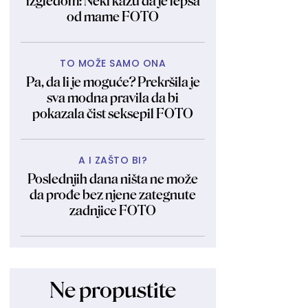
izgledom: Neki kažu da je lepša
od mame FOTO
TO MOŽE SAMO ONA
Pa, da li je moguće? Prekršila je
sva modna pravila da bi
pokazala čist seksepil FOTO
A I ZAŠTO BI?
Poslednjih dana ništa ne može
da prođe bez njene zategnute
zadnjice FOTO
Ne propustite