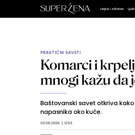
Lepa i zdrava
Ljub
PRAKTIČNI SAVETI
Komarci i krpelj
mnogi kažu da j
Baštovanski savet otkriva kako 
napasnika oko kuće.
03.06.2026.
12:53