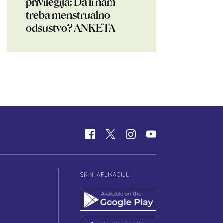
privilegija: Da li nam
treba menstrualno
odsustvo? ANKETA
SKINI APLIKACIJU