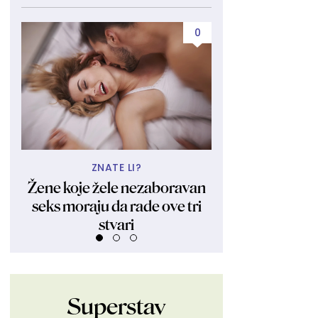
0
ZNATE LI?
UBIJA KAKO
Žene koje žele nezaboravan
Obukla nikad kr
seks moraju da rade ove tri
fanovima pokaza
stvari
Ljudi su ostali 
Superstav