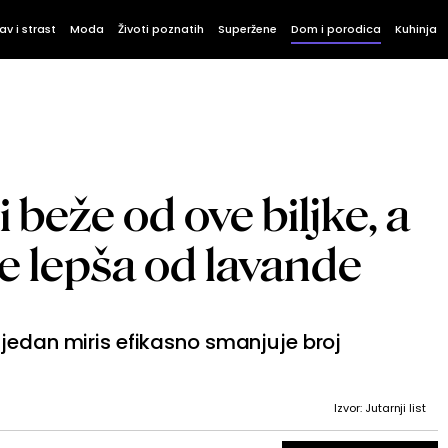
av i strast
Moda
Životi poznatih
Superžene
Dom i porodica
Kuhinja
i beže od ove biljke, a
e lepša od lavande
jedan miris efikasno smanjuje broj
Izvor: Jutarnji list