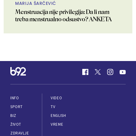
MARIJA ŠARČEVIĆ
Menstruacija nije privilegija: Da li nam
treba menstrualno odsustvo? ANKETA
INFO
VIDEO
SPORT
TV
BIZ
ENGLISH
ŽIVOT
VREME
ZDRAVLJE