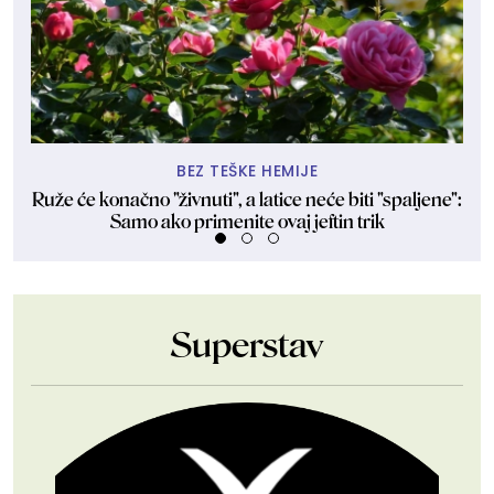
BEZ TEŠKE HEMIJE
Ruže će konačno "živnuti", a latice neće biti "spaljene":
Dev
Samo ako primenite ovaj jeftin trik
Superstav