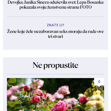
Devojka Janika Sinera oduševila svet: Lepa Bosanka
pokazala svoju ženstvenu stranu FOTO
ZNATE LI?
Žene koje žele nezaboravan seks moraju da rade ove
tri stvari
Ne propustite
0