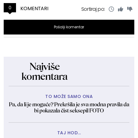
0
KOMENTARI
Sortiraj po:
Pošalji komentar
Najviše
komentara
TO MOŽE SAMO ONA
Pa, da li je moguće? Prekršila je sva modna pravila da
bi pokazala čist seksepil FOTO
TAJ HOD...