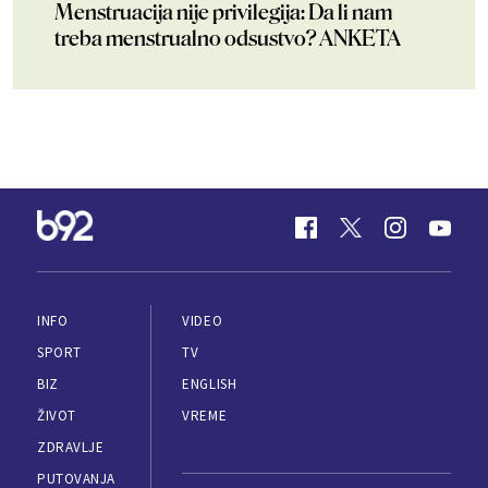
Menstruacija nije privilegija: Da li nam
treba menstrualno odsustvo? ANKETA
INFO
VIDEO
SPORT
TV
BIZ
ENGLISH
ŽIVOT
VREME
ZDRAVLJE
PUTOVANJA