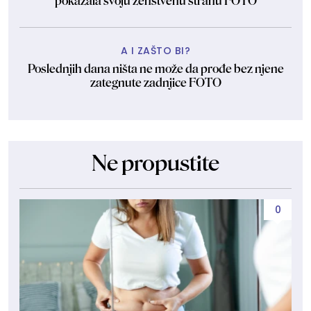
pokazala svoju ženstvenu stranu FOTO
A I ZAŠTO BI?
Poslednjih dana ništa ne može da prođe bez njene
zategnute zadnjice FOTO
Ne propustite
0