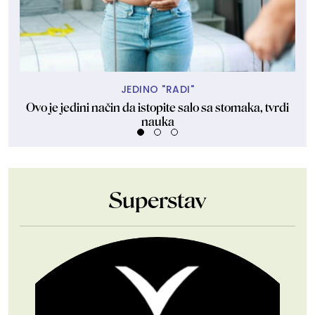
JEDINO "RADI"
Ovo je jedini način da istopite salo sa stomaka, tvrdi
Re
nauka
Superstav