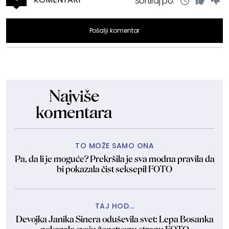
Sortiraj po:
Pošalji komentar
Najviše
komentara
TO MOŽE SAMO ONA
Pa, da li je moguće? Prekršila je sva modna pravila da
bi pokazala čist seksepil FOTO
TAJ HOD...
Devojka Janika Sinera oduševila svet: Lepa Bosanka