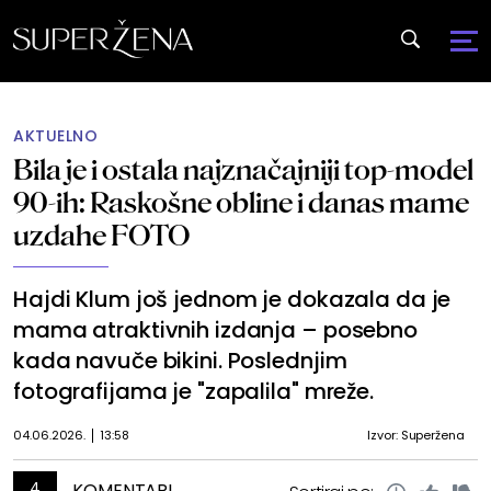
AKTUELNO
Bila je i ostala najznačajniji top-model
90-ih: Raskošne obline i danas mame
uzdahe FOTO
Hajdi Klum još jednom je dokazala da je
mama atraktivnih izdanja – posebno
kada navuče bikini. Poslednjim
fotografijama je "zapalila" mreže.
04.06.2026.
13:58
Izvor: Superžena
4
KOMENTARI