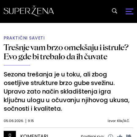
PRAKTIČNI SAVETI
Trešnje vam brzo omekšaju i istrule?
Evo gde bi trebalo da ih čuvate
Sezona trešanja je u toku, ali zbog
osetljive strukture brzo gube svežinu.
Upravo zato način skladištenja igra
ključnu ulogu u očuvanju njihovog ukusa,
sočnosti i kvaliteta.
05.06.2026.
9:15
Izvor: Klix/A.Ć.
0
KOMENTARI
Sortiraj po: