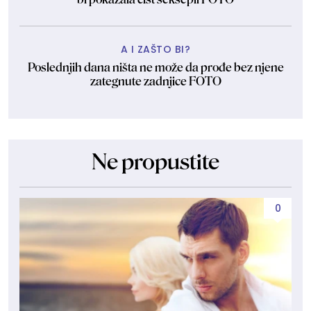
A I ZAŠTO BI?
Poslednjih dana ništa ne može da prođe bez njene
zategnute zadnjice FOTO
Ne propustite
0