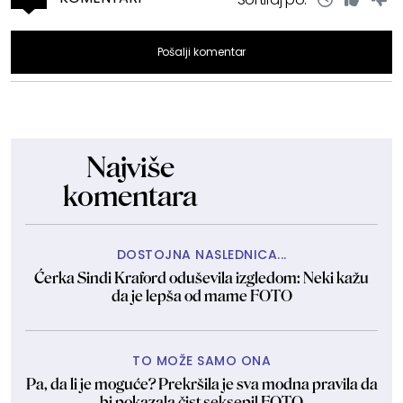
Pošalji komentar
Najviše
komentara
DOSTOJNA NASLEDNICA...
Ćerka Sindi Kraford oduševila izgledom: Neki kažu
da je lepša od mame FOTO
TO MOŽE SAMO ONA
Pa, da li je moguće? Prekršila je sva modna pravila da
bi pokazala čist seksepil FOTO