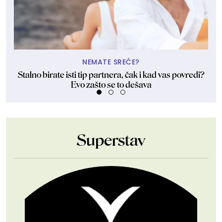
NEMATE SREĆE?
Stalno birate isti tip partnera, čak i kad vas povredi?
Evo zašto se to dešava
Superstav