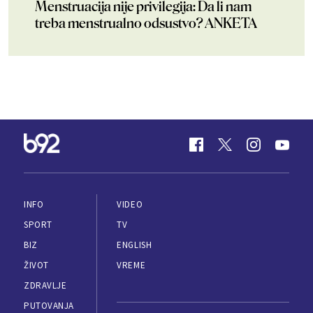
Menstruacija nije privilegija: Da li nam
treba menstrualno odsustvo? ANKETA
INFO
VIDEO
SPORT
TV
BIZ
ENGLISH
ŽIVOT
VREME
ZDRAVLJE
PUTOVANJA