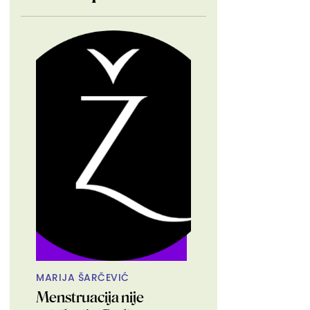
MARIJA ŠARČEVIĆ
Menstruacija nije