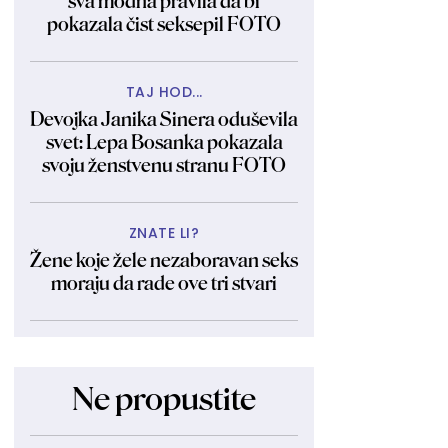
sva modna pravila da bi
pokazala čist seksepil FOTO
TAJ HOD...
Devojka Janika Sinera oduševila
svet: Lepa Bosanka pokazala
svoju ženstvenu stranu FOTO
ZNATE LI?
Žene koje žele nezaboravan seks
moraju da rade ove tri stvari
Ne propustite