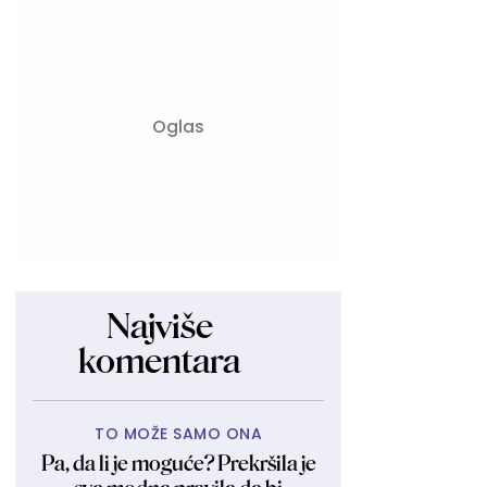
Najviše
komentara
TO MOŽE SAMO ONA
Pa, da li je moguće? Prekršila je