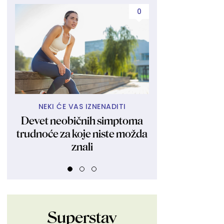
0
NEKI ĆE VAS IZNENADITI
JEDNOSTAV
Devet neobičnih simptoma
Zašto bi u friži
trudnoće za koje niste možda
stavite s
znali
Superstav