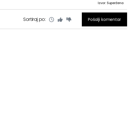
Izvor: Superžena
Sortiraj po:
Pošalji komentar