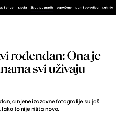
av i strast
Moda
Životi poznatih
Superžene
Dom i porodica
Kuhinja
vi rođendan: Ona je
inama svi uživaju
ndan, a njene izazovne fotografije su još
Iako to nije ništa novo.