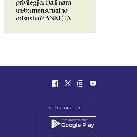
privilegija: Da li nam
treba menstrualno
odsustvo? ANKETA
SKINI APLIKACIJU