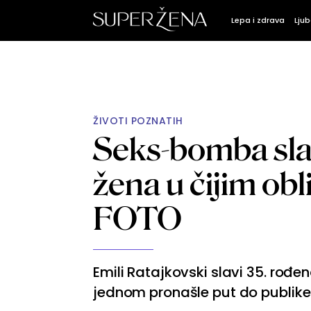
Lepa i zdrava
Ljub
ŽIVOTI POZNATIH
Seks-bomba sla
žena u čijim obl
FOTO
Emili Ratajkovski slavi 35. rođe
jednom pronašle put do publike. 