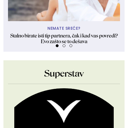
NEMATE SREĆE?
Stalno birate isti tip partnera, čak i kad vas povredi?
Evo zašto se to dešava
Superstav