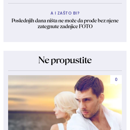
A I ZAŠTO BI?
Poslednjih dana ništa ne može da prođe bez njene
zategnute zadnjice FOTO
Ne propustite
0