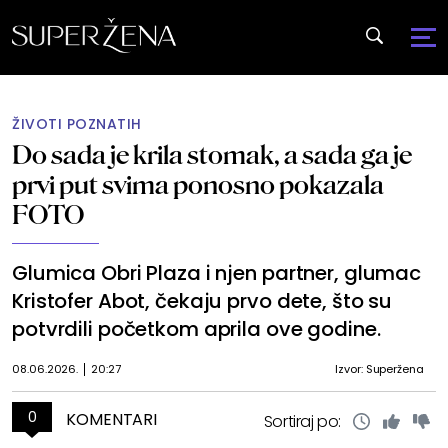
ŽIVOTI POZNATIH
Do sada je krila stomak, a sada ga je
prvi put svima ponosno pokazala
FOTO
Glumica Obri Plaza i njen partner, glumac
Kristofer Abot, čekaju prvo dete, što su
potvrdili početkom aprila ove godine.
08.06.2026.
20:27
Izvor: Superžena
0
KOMENTARI
Sortiraj po: