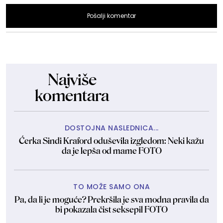
Pošalji komentar
Najviše
komentara
DOSTOJNA NASLEDNICA...
Ćerka Sindi Kraford oduševila izgledom: Neki kažu
da je lepša od mame FOTO
TO MOŽE SAMO ONA
Pa, da li je moguće? Prekršila je sva modna pravila da
bi pokazala čist seksepil FOTO