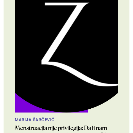
MARIJA ŠARČEVIĆ
Menstruacija nije privilegija: Da li nam