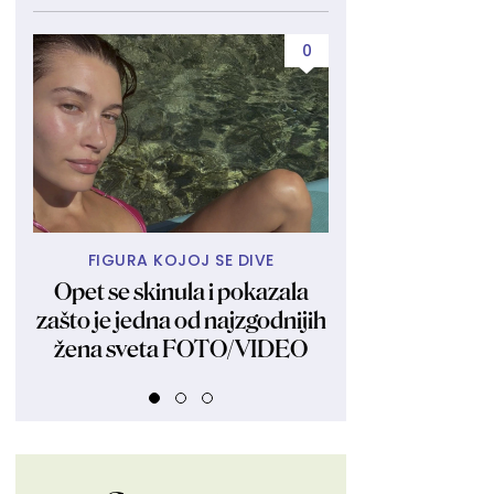
0
FIGURA KOJOJ SE DIVE
KAKVA 
Opet se skinula i pokazala
Džepna Vener
zašto je jedna od najzgodnijih
bikiniju pravi ha
žena sveta FOTO/VIDEO
od njenog tela
celulit