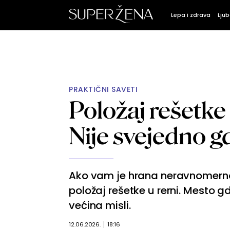
Lepa i zdrava
Ljub
PRAKTIČNI SAVETI
Položaj rešetke 
Nije svejedno g
Ako vam je hrana neravnomerno 
položaj rešetke u rerni. Mesto g
većina misli.
12.06.2026.
18:16