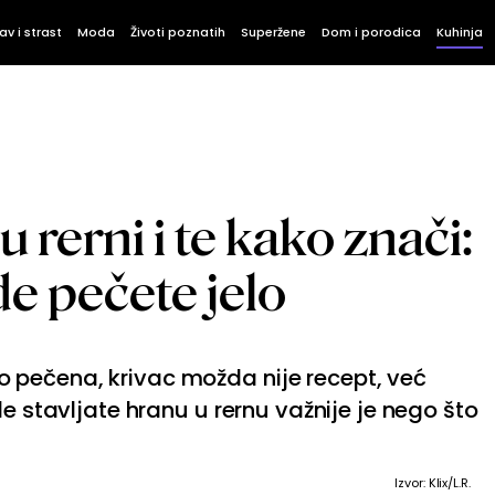
av i strast
Moda
Životi poznatih
Superžene
Dom i porodica
Kuhinja
u rerni i te kako znači:
de pečete jelo
pečena, krivac možda nije recept, već
de stavljate hranu u rernu važnije je nego što
Izvor: Klix/L.R.