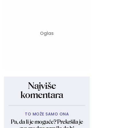
Najviše
komentara
TO MOŽE SAMO ONA
Pa, da li je moguće? Prekršila je