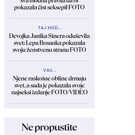
sva modna pravila da bi
pokazala čist seksepil FOTO
TAJ HOD...
Devojka Janika Sinera oduševila
svet: Lepa Bosanka pokazala
svoju ženstvenu stranu FOTO
VAU...
Njene raskošne obline drmaju
svet, a sada je pokazala svoje
najseksi izdanje FOTO/VIDEO
Ne propustite