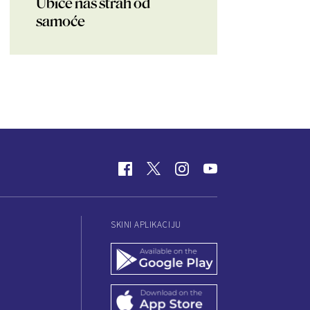
Ubiće nas strah od
samoće
SKINI APLIKACIJU