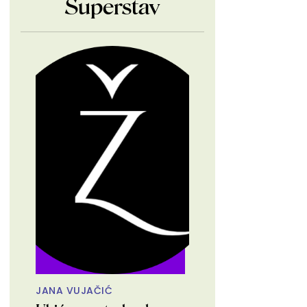
Superstav
JANA VUJAČIĆ