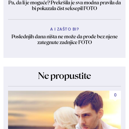
Pa, da li je moguće? Prekršila je sva modna pravila da
bi pokazala čist seksepil FOTO
A I ZAŠTO BI?
Poslednjih dana ništa ne može da prođe bez njene
zategnute zadnjice FOTO
Ne propustite
0