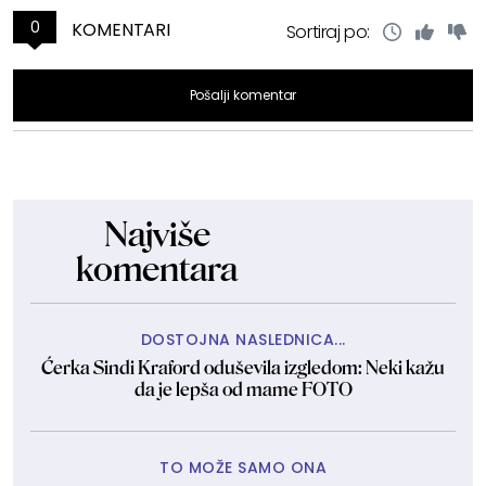
0
KOMENTARI
Sortiraj po:
Pošalji komentar
Najviše
komentara
DOSTOJNA NASLEDNICA...
Ćerka Sindi Kraford oduševila izgledom: Neki kažu
da je lepša od mame FOTO
TO MOŽE SAMO ONA