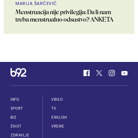
MARIJA ŠARČEVIĆ
Menstruacija nije privilegija: Da li nam
treba menstrualno odsustvo? ANKETA
INFO
VIDEO
SPORT
TV
BIZ
ENGLISH
ŽIVOT
VREME
ZDRAVLJE