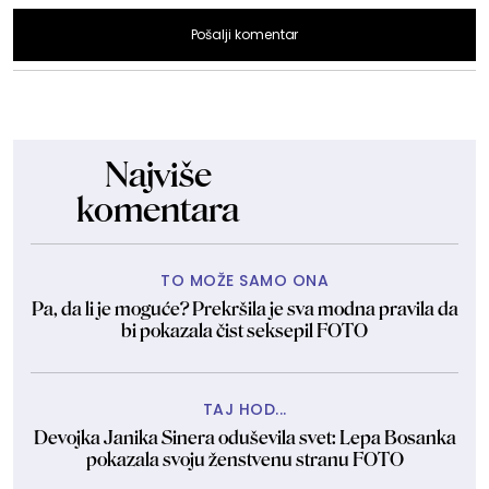
Pošalji komentar
Najviše
komentara
TO MOŽE SAMO ONA
Pa, da li je moguće? Prekršila je sva modna pravila da
bi pokazala čist seksepil FOTO
TAJ HOD...
Devojka Janika Sinera oduševila svet: Lepa Bosanka
pokazala svoju ženstvenu stranu FOTO