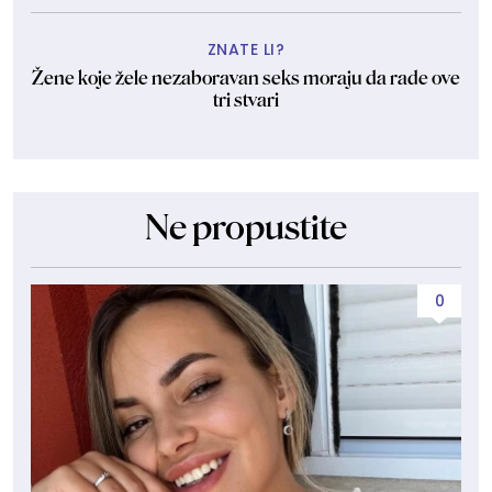
ZNATE LI?
Žene koje žele nezaboravan seks moraju da rade ove
tri stvari
Ne propustite
0