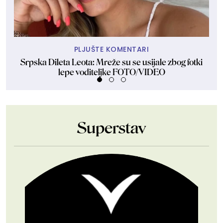
PLJUŠTE KOMENTARI
Srpska Dileta Leota: Mreže su se usijale zbog fotki
Sk
lepe voditeljke FOTO/VIDEO
Superstav