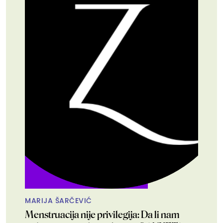
MARIJA ŠARČEVIĆ
Menstruacija nije privilegija: Da li nam