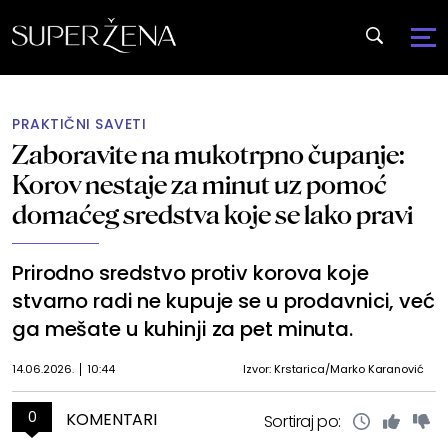
PRAKTIČNI SAVETI
Zaboravite na mukotrpno čupanje:
Korov nestaje za minut uz pomoć
domaćeg sredstva koje se lako pravi
Prirodno sredstvo protiv korova koje
stvarno radi ne kupuje se u prodavnici, već
ga mešate u kuhinji za pet minuta.
14.06.2026.
10:44
Izvor: Krstarica/Marko Karanović
0
KOMENTARI
Sortiraj po: