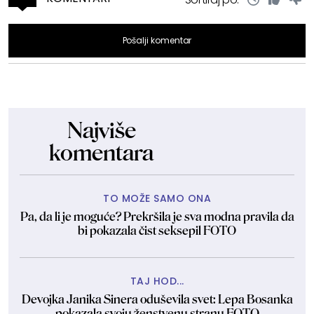
Pošalji komentar
Najviše
komentara
TO MOŽE SAMO ONA
Pa, da li je moguće? Prekršila je sva modna pravila da
bi pokazala čist seksepil FOTO
TAJ HOD...
Devojka Janika Sinera oduševila svet: Lepa Bosanka
pokazala svoju ženstvenu stranu FOTO