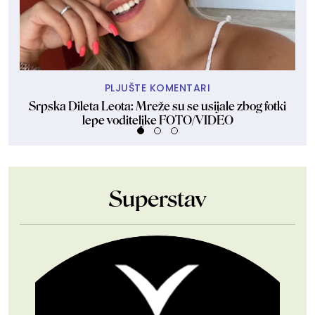
PLJUŠTE KOMENTARI
Srpska Dileta Leota: Mreže su se usijale zbog fotki
lepe voditeljke FOTO/VIDEO
Superstav