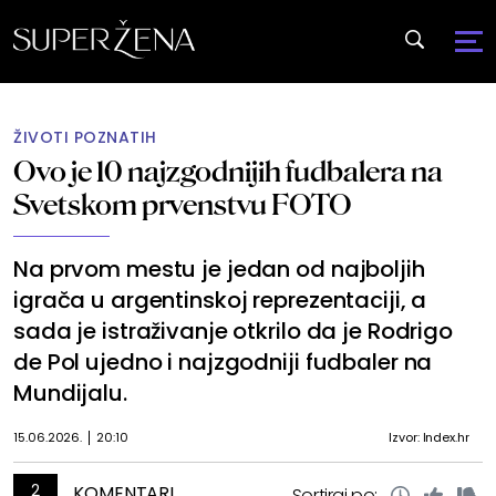
ŽIVOTI POZNATIH
Ovo je 10 najzgodnijih fudbalera na
Svetskom prvenstvu FOTO
Na prvom mestu je jedan od najboljih
igrača u argentinskoj reprezentaciji, a
sada je istraživanje otkrilo da je Rodrigo
de Pol ujedno i najzgodniji fudbaler na
Mundijalu.
15.06.2026.
20:10
Izvor: Index.hr
2
KOMENTARI
Sortiraj po: