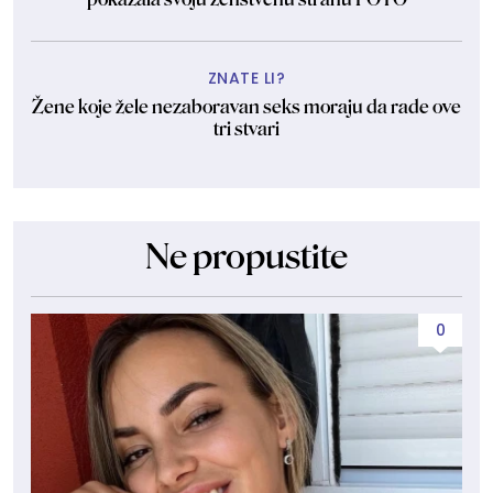
ZNATE LI?
Žene koje žele nezaboravan seks moraju da rade ove
tri stvari
Ne propustite
0