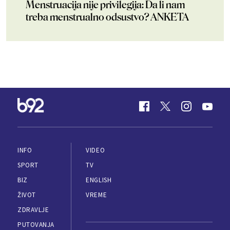
Menstruacija nije privilegija: Da li nam
treba menstrualno odsustvo? ANKETA
INFO
VIDEO
SPORT
TV
BIZ
ENGLISH
ŽIVOT
VREME
ZDRAVLJE
PUTOVANJA